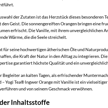
tführt.
Auswahl der Zutaten ist das Herzstück dieses besonderen T
 den Geist. Die sonnengereiften Orangen bringen eine fruc
umen erfrischt. Die Vanille, mit ihrem unvergleichlichen A
nde Wärme, die die Seele streichelt.
 für seine hochwertigen ätherischen Öle und Naturproduk
affen, die Kraft der Natur in den Alltag zu integrieren. 
ertise garantiert höchste Qualität und ein unvergleichli
 Begleiter an kalten Tagen, als erfrischender Muntermac
– Yogi Tea® Ingwer Orange mit Vanille ist ein vielseitiger
 verführen und von seinem Geschmack verwöhnen.
der Inhaltsstoffe