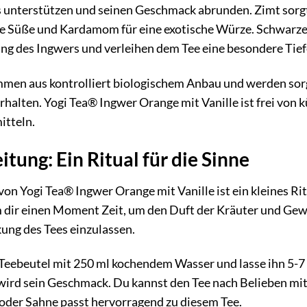
 unterstützen und seinen Geschmack abrunden. Zimt sorgt
che Süße und Kardamom für eine exotische Würze. Schwarzer
 des Ingwers und verleihen dem Tee eine besondere Tief
mmen aus kontrolliert biologischem Anbau und werden sorgf
erhalten. Yogi Tea® Ingwer Orange mit Vanille ist frei von
itteln.
tung: Ein Ritual für die Sinne
on Yogi Tea® Ingwer Orange mit Vanille ist ein kleines Rit
dir einen Moment Zeit, um den Duft der Kräuter und Gewü
ng des Tees einzulassen.
eebeutel mit 250 ml kochendem Wasser und lasse ihn 5-7 M
 wird sein Geschmack. Du kannst den Tee nach Belieben mi
 oder Sahne passt hervorragend zu diesem Tee.