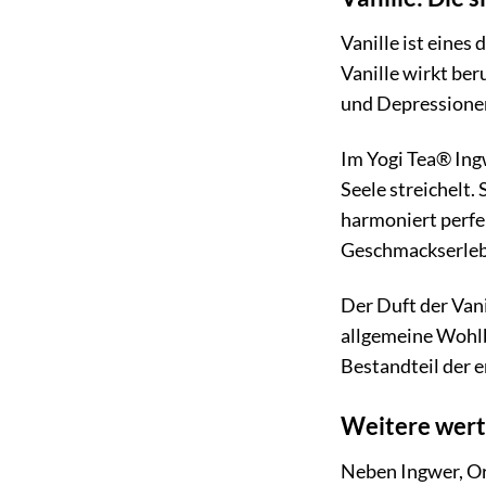
Vanille ist eines
Vanille wirkt be
und Depressionen
Im Yogi Tea® Ingw
Seele streichelt.
harmoniert perfe
Geschmackserleb
Der Duft der Van
allgemeine Wohlbe
Bestandteil der 
Weitere wert
Neben Ingwer, Ora