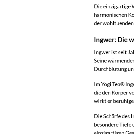
Die einzigartige 
harmonischen Kom
der wohltuenden 
Ingwer: Die 
Ingwer ist seit J
Seine wärmenden 
Durchblutung und
Im Yogi Tea® Ing
die den Körper vo
wirkt er beruhig
Die Schärfe des I
besondere Tiefe u
einzigartigen Ge