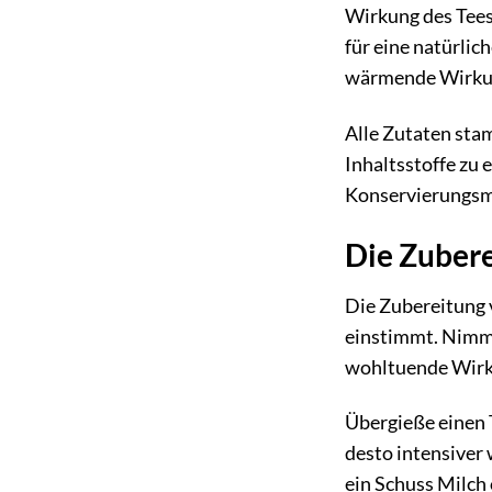
Wirkung des Tees
für eine natürli
wärmende Wirkung
Alle Zutaten sta
Inhaltsstoffe zu 
Konservierungsm
Die Zuberei
Die Zubereitung v
einstimmt. Nimm 
wohltuende Wirku
Übergieße einen T
desto intensiver
ein Schuss Milch