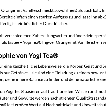
 Orange mit Vanille schmeckt sowohl heiß als auch kalt. I
Bereite einfach einen starken Aufguss zu und lasse ihn abk
fertig ist ein köstlicher Durstlöscher.
it verschiedenen Zubereitungsarten und finde deine persön
 als Eistee – Yogi Tea® Ingwer Orange mit Vanille ist ein v
ophie von Yogi Tea®
ür eine ganzheitliche Lebensweise, die Körper, Geist und Se
s nur Getränke – sie sind eine Einladung zu einem bewuss
n, deine innere Balance zu finden und deine natürliche Ene
on Yogi Tea® basieren auf traditionellem Wissen und moder
uter und Gewürze werden nach strengen Qualitätsstandard
Tea® legt großen Wert auf Nachhaltigkeit und Umweltschut