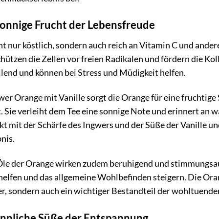
sonnige Frucht der Lebensfreude
t nur köstlich, sondern auch reich an Vitamin C und ander
ützen die Zellen vor freien Radikalen und fördern die Ko
end und können bei Stress und Müdigkeit helfen.
er Orange mit Vanille sorgt die Orange für eine fruchtige 
. Sie verleiht dem Tee eine sonnige Note und erinnert a
t mit der Schärfe des Ingwers und der Süße der Vanille u
nis.
Öle der Orange wirken zudem beruhigend und stimmungsauf
elfen und das allgemeine Wohlbefinden steigern. Die Orang
, sondern auch ein wichtiger Bestandteil der wohltuende
sinnliche Süße der Entspannung