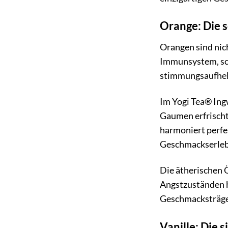
Orange: Die 
Orangen sind nich
Immunsystem, sch
stimmungsaufhell
Im Yogi Tea® Ingw
Gaumen erfrischt
harmoniert perfek
Geschmackserleb
Die ätherischen 
Angstzuständen h
Geschmacksträger
Vanille: Die 