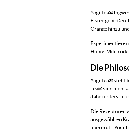
Yogi Tea® Ingwer
Eistee genießen. 
Orange hinzu und 
Experimentiere m
Honig, Milch oder
Die Philos
Yogi Tea® steht f
Tea® sind mehr al
dabei unterstütze
Die Rezepturen v
ausgewählten Krä
überprüft. Yogi 