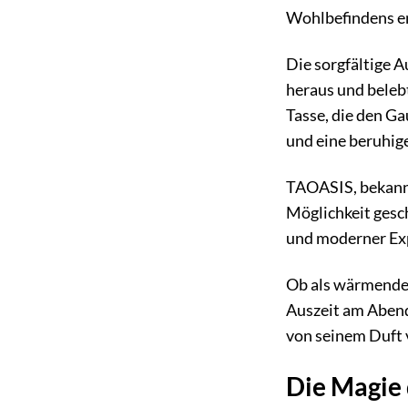
Wohlbefindens en
Die sorgfältige 
heraus und belebt
Tasse, die den Ga
und eine beruhige
TAOASIS, bekannt
Möglichkeit gesch
und moderner Exp
Ob als wärmender
Auszeit am Abend 
von seinem Duft
Die Magie 