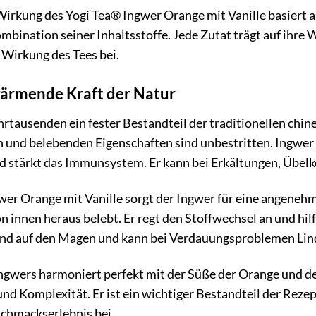
Wirkung des Yogi Tea® Ingwer Orange mit Vanille basiert a
bination seiner Inhaltsstoffe. Jede Zutat trägt auf ihr
Wirkung des Tees bei.
wärmende Kraft der Natur
ahrtausenden ein fester Bestandteil der traditionellen ch
und belebenden Eigenschaften sind unbestritten. Ingwer
 stärkt das Immunsystem. Er kann bei Erkältungen, Übel
wer Orange mit Vanille sorgt der Ingwer für eine angene
n innen heraus belebt. Er regt den Stoffwechsel an und hilf
end auf den Magen und kann bei Verdauungsproblemen Lin
ngwers harmoniert perfekt mit der Süße der Orange und der
nd Komplexität. Er ist ein wichtiger Bestandteil der Reze
schmackserlebnis bei.