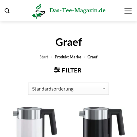
Zum
Inhalt
springen
Graef
Start
»
Produkt Marke
»
Graef
FILTER