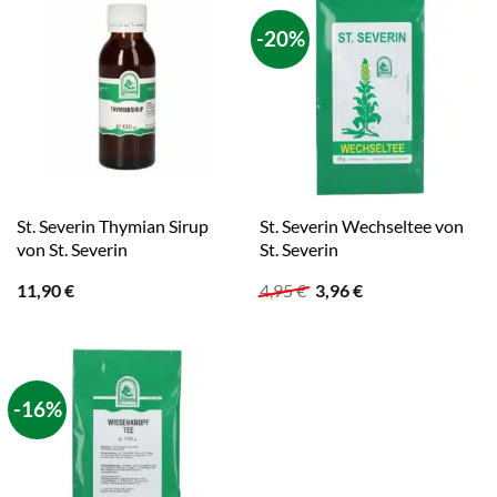
-20%
St. Severin Thymian Sirup
St. Severin Wechseltee von
von St. Severin
St. Severin
Ursprünglicher
Aktueller
11,90
€
4,95
€
3,96
€
Preis
Preis
war:
ist:
4,95 €
3,96 €.
-16%