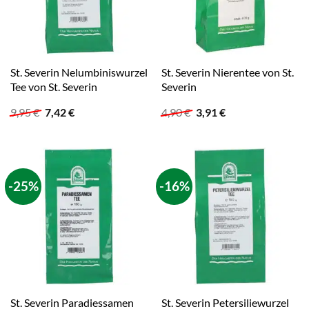
St. Severin Nelumbiniswurzel
St. Severin Nierentee von St.
Tee von St. Severin
Severin
Ursprünglicher
Aktueller
Ursprünglicher
Aktueller
9,95
€
7,42
€
4,90
€
3,91
€
Preis
Preis
Preis
Preis
war:
ist:
war:
ist:
9,95 €
7,42 €.
4,90 €
3,91 €.
-25%
-16%
St. Severin Paradiessamen
St. Severin Petersiliewurzel