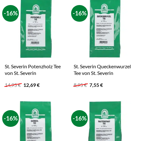
-16%
-16%
St. Severin Potenzholz Tee
St. Severin Queckenwurzel
von St. Severin
Tee von St. Severin
Ursprünglicher
Aktueller
Ursprünglicher
Aktueller
14,95
€
12,69
€
8,95
€
7,55
€
Preis
Preis
Preis
Preis
war:
ist:
war:
ist:
14,95 €
12,69 €.
8,95 €
7,55 €.
-16%
-16%