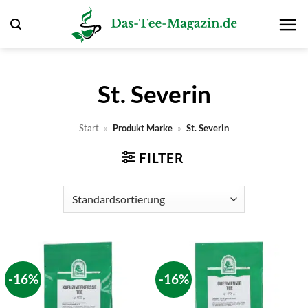
Zum
Inhalt
springen
St. Severin
Start
»
Produkt Marke
»
St. Severin
FILTER
-16%
-16%