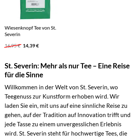
Wiesenknopf Tee von St.
Severin
Ursprünglicher
Aktueller
16,95
€
14,39
€
Preis
Preis
war:
ist:
16,95 €
14,39 €.
St. Severin: Mehr als nur Tee – Eine Reise
für die Sinne
Willkommen in der Welt von St. Severin, wo
Teegenuss zur Kunstform erhoben wird. Wir
laden Sie ein, mit uns auf eine sinnliche Reise zu
gehen, auf der Tradition auf Innovation trifft und
jede Tasse zu einem unvergesslichen Erlebnis
wird. St. Severin steht für hochwertige Tees, die