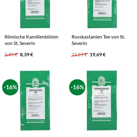
Römische Kamillenblüten
Rosskastanien Tee von St.
von St. Severin
Severin
Ursprünglicher
Aktueller
Ursprünglicher
Aktueller
9,95
€
8,39
€
21,51
€
19,69
€
Preis
Preis
Preis
Preis
war:
ist:
war:
ist:
9,95 €
8,39 €.
21,51 €
19,69 €.
-16%
-16%