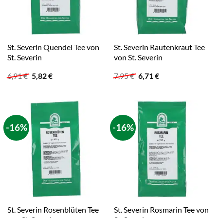
St. Severin Quendel Tee von
St. Severin Rautenkraut Tee
St. Severin
von St. Severin
Ursprünglicher
Aktueller
Ursprünglicher
Aktueller
6,91
€
5,82
€
7,95
€
6,71
€
Preis
Preis
Preis
Preis
war:
ist:
war:
ist:
6,91 €
5,82 €.
7,95 €
6,71 €.
-16%
-16%
St. Severin Rosenblüten Tee
St. Severin Rosmarin Tee von