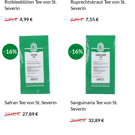
Rotkleeblüten Tee von St.
Ruprechtskraut Tee von St.
Severin
Severin
Ursprünglicher
Aktueller
Ursprünglicher
Aktueller
5,95
€
4,99
€
8,95
€
7,55
€
Preis
Preis
Preis
Preis
war:
ist:
war:
ist:
5,95 €
4,99 €.
8,95 €
7,55 €.
-16%
-16%
Sanguinaria Tee von St.
Safran Tee von St. Severin
Severin
Ursprünglicher
Aktueller
33,00
€
27,89
€
Preis
Preis
Ursprünglicher
Aktueller
39,00
€
32,89
€
war:
ist:
Preis
Preis
33,00 €
27,89 €.
war:
ist:
39,00 €
32,89 €.