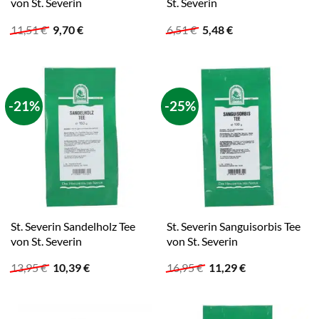
von St. Severin
St. Severin
Ursprünglicher
Aktueller
Ursprünglicher
Aktueller
11,51
€
9,70
€
6,51
€
5,48
€
Preis
Preis
Preis
Preis
war:
ist:
war:
ist:
11,51 €
9,70 €.
6,51 €
5,48 €.
-21%
-25%
St. Severin Sandelholz Tee
St. Severin Sanguisorbis Tee
von St. Severin
von St. Severin
Ursprünglicher
Aktueller
Ursprünglicher
Aktueller
13,95
€
10,39
€
16,95
€
11,29
€
Preis
Preis
Preis
Preis
war:
ist:
war:
ist:
13,95 €
10,39 €.
16,95 €
11,29 €.