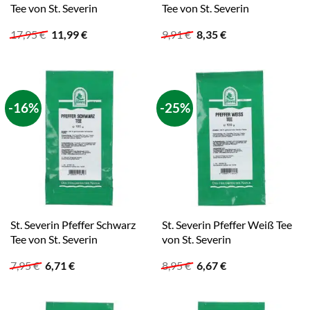
Tee von St. Severin
Tee von St. Severin
Ursprünglicher
Aktueller
Ursprünglicher
Aktueller
17,95
€
11,99
€
9,91
€
8,35
€
Preis
Preis
Preis
Preis
war:
ist:
war:
ist:
17,95 €
11,99 €.
9,91 €
8,35 €.
-16%
-25%
St. Severin Pfeffer Schwarz
St. Severin Pfeffer Weiß Tee
Tee von St. Severin
von St. Severin
Ursprünglicher
Aktueller
Ursprünglicher
Aktueller
7,95
€
6,71
€
8,95
€
6,67
€
Preis
Preis
Preis
Preis
war:
ist:
war:
ist:
7,95 €
6,71 €.
8,95 €
6,67 €.