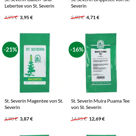
Lebertee von St. Severin
Severin
Ursprünglicher
Aktueller
Ursprünglicher
Aktueller
4,95
€
3,95
€
5,90
€
4,71
€
Preis
Preis
Preis
Preis
war:
ist:
war:
ist:
4,95 €
3,95 €.
5,90 €
4,71 €.
-21%
-16%
St. Severin Magentee von St.
St. Severin Muira Puama Tee
Severin
von St. Severin
Ursprünglicher
Aktueller
Ursprünglicher
Aktueller
4,90
€
3,87
€
14,95
€
12,69
€
Preis
Preis
Preis
Preis
war:
ist:
war:
ist:
4,90 €
3,87 €.
14,95 €
12,69 €.