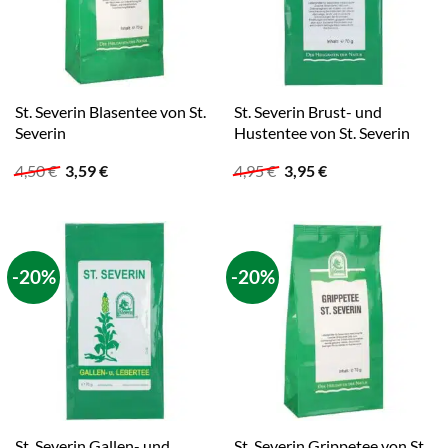
St. Severin Blasentee von St.
St. Severin Brust- und
Severin
Hustentee von St. Severin
Ursprünglicher
Aktueller
Ursprünglicher
Aktueller
4,50
€
3,59
€
4,95
€
3,95
€
Preis
Preis
Preis
Preis
war:
ist:
war:
ist:
4,50 €
3,59 €.
4,95 €
3,95 €.
-20%
-20%
St. Severin Gallen- und
St. Severin Grippetee von St.