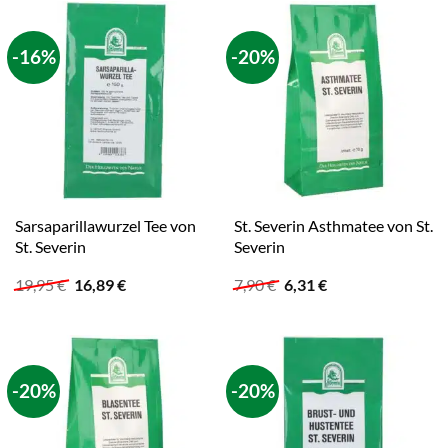
-16%
-20%
Sarsaparillawurzel Tee von
St. Severin Asthmatee von St.
St. Severin
Severin
Ursprünglicher
Aktueller
Ursprünglicher
Aktueller
19,95
€
16,89
€
7,90
€
6,31
€
Preis
Preis
Preis
Preis
war:
ist:
war:
ist:
19,95 €
16,89 €.
7,90 €
6,31 €.
-20%
-20%