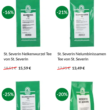
-16%
-21%
St. Severin Nelkenwurzel Tee
St. Severin Nelumbinissamen
von St. Severin
Tee von St. Severin
Ursprünglicher
Aktueller
Ursprünglicher
Aktueller
18,51
€
15,59
€
17,95
€
13,49
€
Preis
Preis
Preis
Preis
war:
ist:
war:
ist:
18,51 €
15,59 €.
17,95 €
13,49 €.
-25%
-20%