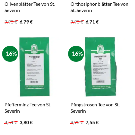
Olivenblätter Tee von St.
Orthosiphonblätter Tee von
Severin
St. Severin
Ursprünglicher
Aktueller
Ursprünglicher
Aktueller
7,95
€
6,79
€
7,95
€
6,71
€
Preis
Preis
Preis
Preis
war:
ist:
war:
ist:
7,95 €
6,79 €.
7,95 €
6,71 €.
-16%
-16%
Pfefferminz Tee von St.
Pfingstrosen Tee von St.
Severin
Severin
Ursprünglicher
Aktueller
Ursprünglicher
Aktueller
4,51
€
3,80
€
8,95
€
7,55
€
Preis
Preis
Preis
Preis
war:
ist:
war:
ist: