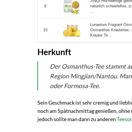
JINQI Hochwertige get
natürlich schwefelfrei,
9
...
Lunaeturn Fragrant Os
Osmanthus Kräutertee - 
10
Kräuter Te ...
Herkunft
Der Osmanthus-Tee stammt au
Region Mingjian/Nantou. Manc
oder Formosa-Tee.
Sein Geschmack ist sehr cremig und lieblic
noch am Spätnachmittag genießen, ohne d
jedoch sollte man dann zu anderen
Teesor