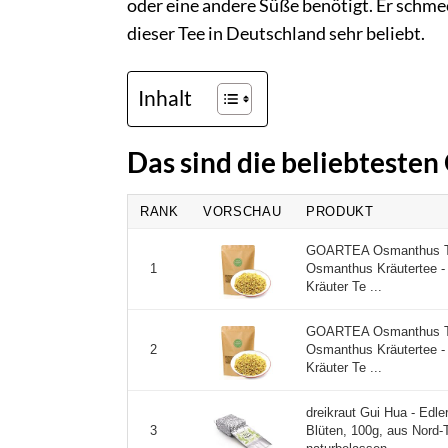
oder eine andere Süße benötigt. Er schmec
dieser Tee in Deutschland sehr beliebt.
Inhalt
Das sind die beliebteste
RANK
VORSCHAU
PRODUKT
GOARTEA Osmanthus Tea
Osmanthus Kräutertee - 
1
Kräuter Te ...
GOARTEA Osmanthus Tea
Osmanthus Kräutertee - 
2
Kräuter Te ...
dreikraut Gui Hua - Edl
Blüten, 100g, aus Nord-
3