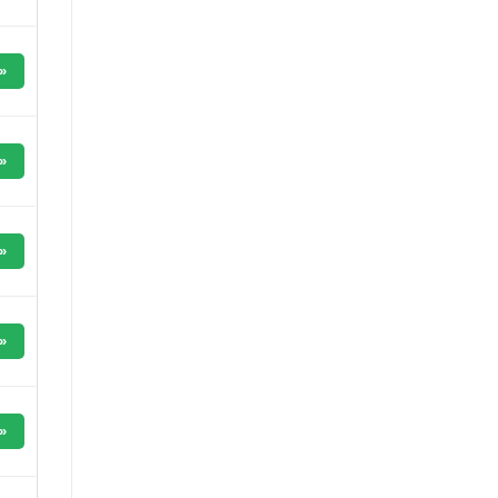
»
»
»
»
»