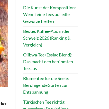
Die Kunst der Komposition:
Wenn feine Tees auf edle
Gewürze treffen
Bestes Kaffee-Abo in der
Schweiz 2026 (Ranking &
Vergleich)
Ojibwa-Tee (Essiac Blend):
Das macht den berühmten
Tee aus
Blumentee für die Seele:
Beruhigende Sorten zur
Entspannung
Türkischen Tee richtig
cker
zubereiten: So wird jede