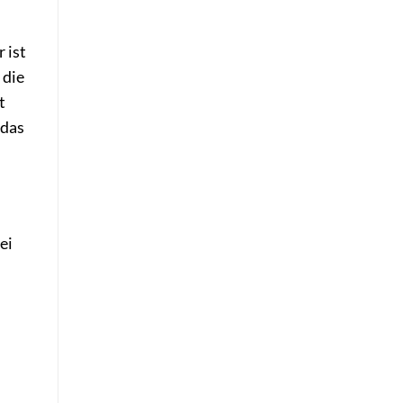
 ist
 die
t
 das
ei