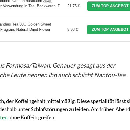
rocknete Osmanthusblüten 桂花,
 zur Verwendung in Tee, Backwaren, D
21,75 €
ZUM TOP ANGEBOT 
manthus Tea 30G Golden Sweet
Fragrans Natural Dried Flower
9,98 €
ZUM TOP ANGEBOT 
s Formosa/Taiwan. Genauer gesagt aus der
he Leute nennen ihn auch schlicht Nantou-Tee
h, der Koffeingehalt mittelmäßig. Diese spezialität lässt s
eshalb unter Schlafstörungen zu leiden. Am frühen Aben
ten
ohne Koffein greifen.