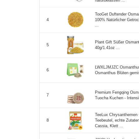
naturbelassen ...
TooGet Duftender Osman
100% Natürlicher Getro
4
...
Plant Gift Süßer Osman
5
40g/1.41oz ...
LWXLJMJZC Osmanthus-B
6
Osmanthus Blüten gemisc
Premium Fengqing Osma
7
Tuocha Kuchen - Intensi
TeeLux Chrysanthemen 
Teebeutel, echte Zutate
8
Cassia, Klett ...