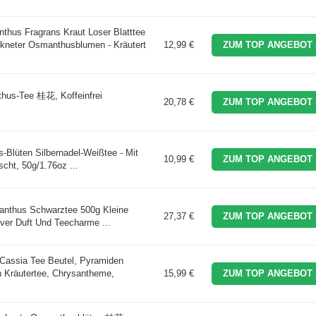
thus Fragrans Kraut Loser Blatttee
ckneter Osmanthusblumen - Kräutert
12,99 €
ZUM TOP ANGEBOT 
thus-Tee 桂花, Koffeinfrei
20,78 €
ZUM TOP ANGEBOT 
lüten Silbernadel-Weißtee - Mit
10,99 €
ZUM TOP ANGEBOT 
ht, 50g/1.76oz ...
nthus Schwarztee 500g Kleine
27,37 €
ZUM TOP ANGEBOT 
ver Duft Und Teecharme ...
Cassia Tee Beutel, Pyramiden
n Kräutertee, Chrysantheme,
15,99 €
ZUM TOP ANGEBOT 