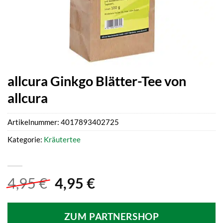
allcura Ginkgo Blätter-Tee von
allcura
Artikelnummer:
4017893402725
Kategorie:
Kräutertee
Ursprünglicher
Aktueller
4,95
€
4,95
€
Preis
Preis
war:
ist:
ZUM PARTNERSHOP