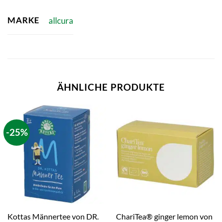
MARKE
allcura
ÄHNLICHE PRODUKTE
-25%
Kottas Männertee von DR.
ChariTea® ginger lemon von