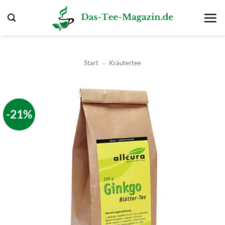
Zum
Inhalt
springen
Start
»
Kräutertee
-21%