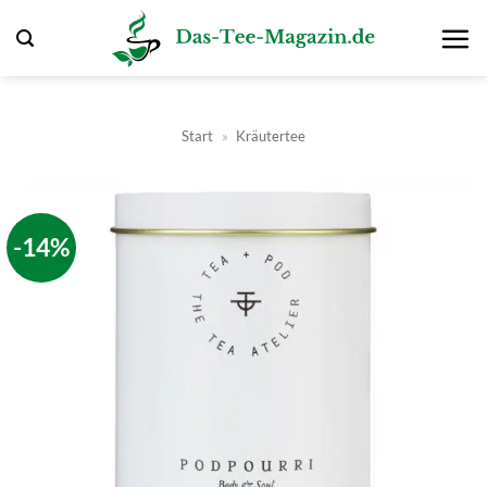
Zum
Inhalt
springen
Start
»
Kräutertee
-14%