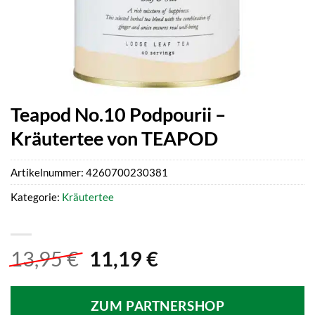
Teapod No.10 Podpourii –
Kräutertee von TEAPOD
Artikelnummer:
4260700230381
Kategorie:
Kräutertee
Ursprünglicher
Aktueller
13,95
€
11,19
€
Preis
Preis
war:
ist:
ZUM PARTNERSHOP