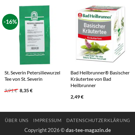
-16%
St. Severin Petersiliewurzel
Bad Heilbrunner® Basischer
Tee von St. Severin
Kräutertee von Bad
Heilbrunner
Ursprünglicher
Aktueller
9,91
€
8,35
€
Preis
Preis
2,49
€
war:
ist:
9,91 €
8,35 €.
ÜBER UNS
IMPRESSUM
DATENSCHUTZERKLÄRUNG
Copyright 2026 ©
das-tee-magazin.de