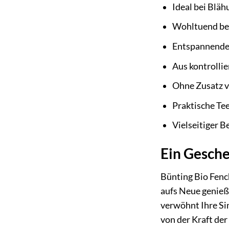
Ideal bei Bläh
Wohltuend be
Entspannende 
Aus kontrolli
Ohne Zusatz v
Praktische Tee
Vielseitiger B
Ein Gesche
Bünting Bio Fench
aufs Neue genieß
verwöhnt Ihre Si
von der Kraft der