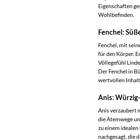
Eigenschaften ge
Wohlbefinden.
Fenchel: Süß
Fenchel, mit sein
für den Körper. E
Völlegefühl Lind
Der Fenchel in B
wertvollen Inhalt
Anis: Würzig
Anis verzaubert 
die Atemwege und
zu einem idealen 
nachgesagt, die 