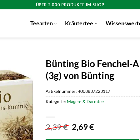
ÜBER 2.000 PRODUKTE IM SHOP
Teearten
Kräutertee
Wissenswert
Bünting Bio Fenchel-
(3g) von Bünting
Artikelnummer:
4008837223117
Kategorie:
Magen- & Darmtee
Ursprünglicher
Aktueller
2,39
€
2,69
€
Preis
Preis