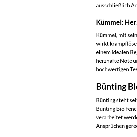
ausschließlich An
Kümmel: Herz
Kümmel, mit sein
wirkt krampflöse
einem idealen Be
herzhafte Note u
hochwertigen Tee
Bünting Bi
Bünting steht se
Bünting Bio Fenc
verarbeitet werde
Ansprüchen gerec