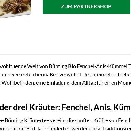
war:
ist:
ZUM PARTNERSHOP
2,39 €
2,69 €.
e wohltuende Welt von Bünting Bio Fenchel-Anis-Kümmel 
r und Seele gleichermaßen verwöhnt. Jeder einzelne Teebeu
Wohlbefinden, eine Einladung, dem Alltag für einen Momen
der drei Kräuter: Fenchel, Anis, Kü
ge Bünting Kräutertee vereint die sanften Kräfte von Fenc
position. Seit Jahrhunderten werden diese traditionsrei