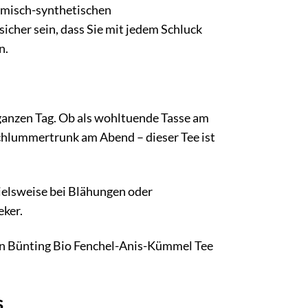
hemisch-synthetischen
cher sein, dass Sie mit jedem Schluck
n.
 ganzen Tag. Ob als wohltuende Tasse am
chlummertrunk am Abend – dieser Tee ist
pielsweise bei Blähungen oder
eker.
n Bünting Bio Fenchel-Anis-Kümmel Tee
s