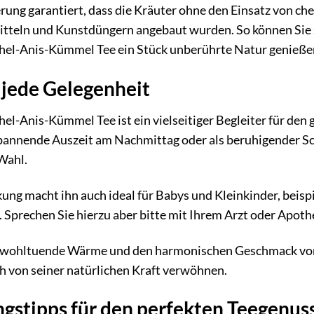
erung garantiert, dass die Kräuter ohne den Einsatz von c
tteln und Kunstdüngern angebaut wurden. So können Sie si
hel-Anis-Kümmel Tee ein Stück unberührte Natur genieße
r jede Gelegenheit
el-Anis-Kümmel Tee ist ein vielseitiger Begleiter für den
pannende Auszeit am Nachmittag oder als beruhigender S
Wahl.
ung macht ihn auch ideal für Babys und Kleinkinder, beis
Sprechen Sie hierzu aber bitte mit Ihrem Arzt oder Apoth
e wohltuende Wärme und den harmonischen Geschmack vo
ch von seiner natürlichen Kraft verwöhnen.
gstipps für den perfekten Teegenus