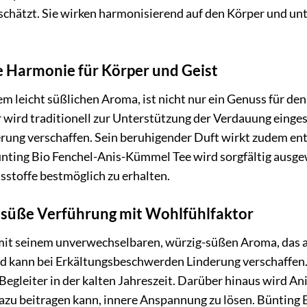
schätzt. Sie wirken harmonisierend auf den Körper und unt
e Harmonie für Körper und Geist
em leicht süßlichen Aroma, ist nicht nur ein Genuss für d
r wird traditionell zur Unterstützung der Verdauung eing
erung verschaffen. Sein beruhigender Duft wirkt zudem ent
ünting Bio Fenchel-Anis-Kümmel Tee wird sorgfältig ausge
sstoffe bestmöglich zu erhalten.
-süße Verführung mit Wohlfühlfaktor
mit seinem unverwechselbaren, würzig-süßen Aroma, das an
 kann bei Erkältungsbeschwerden Linderung verschaffen.
Begleiter in der kalten Jahreszeit. Darüber hinaus wird 
dazu beitragen kann, innere Anspannung zu lösen. Bünting