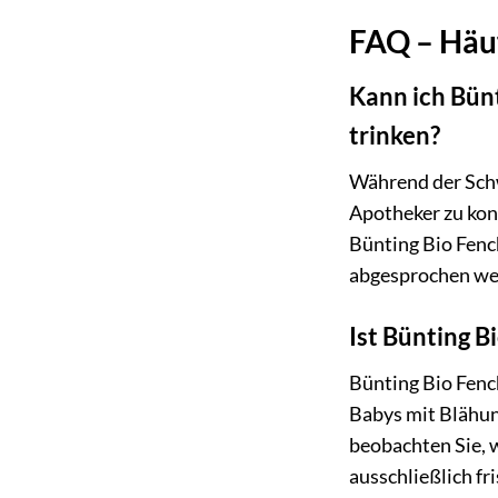
FAQ – Häuf
Kann ich Bün
trinken?
Während der Schwa
Apotheker zu kon
Bünting Bio Fench
abgesprochen we
Ist Bünting B
Bünting Bio Fenc
Babys mit Blähun
beobachten Sie, w
ausschließlich fr