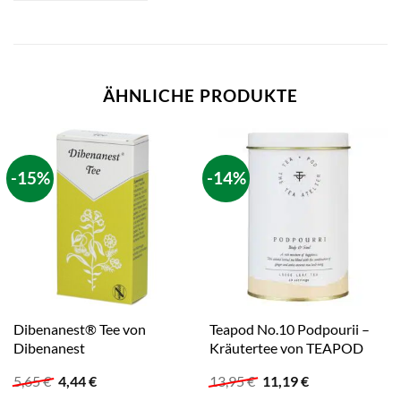
ÄHNLICHE PRODUKTE
-15%
-14%
Dibenanest® Tee von
Teapod No.10 Podpourii –
Dibenanest
Kräutertee von TEAPOD
Ursprünglicher
Aktueller
Ursprünglicher
Aktueller
5,65
€
4,44
€
13,95
€
11,19
€
Preis
Preis
Preis
Preis