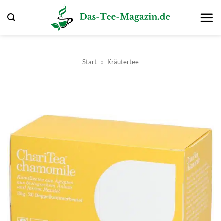
Zum
Inhalt
springen
Start
»
Kräutertee