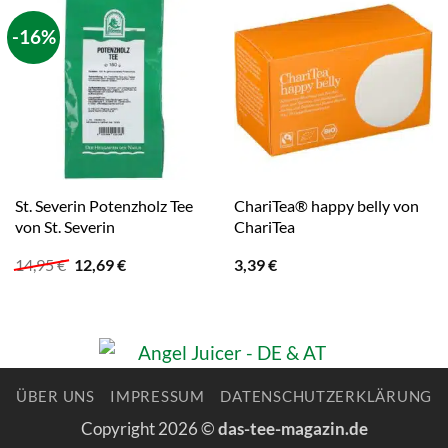
-16%
St. Severin Potenzholz Tee
ChariTea® happy belly von
von St. Severin
ChariTea
Ursprünglicher
Aktueller
14,95
€
12,69
€
3,39
€
Preis
Preis
war:
ist:
14,95 €
12,69 €.
ÜBER UNS
IMPRESSUM
DATENSCHUTZERKLÄRUNG
Copyright 2026 ©
das-tee-magazin.de