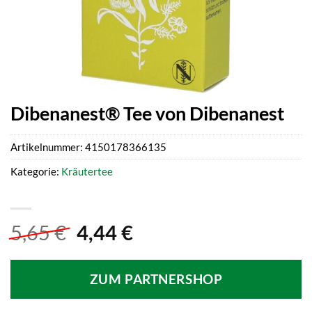
Dibenanest® Tee von Dibenanest
Artikelnummer:
4150178366135
Kategorie:
Kräutertee
Ursprünglicher
Aktueller
5,65
€
4,44
€
Preis
Preis
war:
ist:
ZUM PARTNERSHOP
5,65 €
4,44 €.