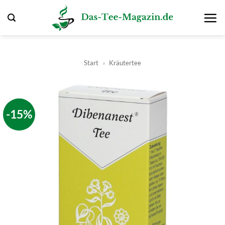
Zum
Inhalt
springen
Start
»
Kräutertee
-15%