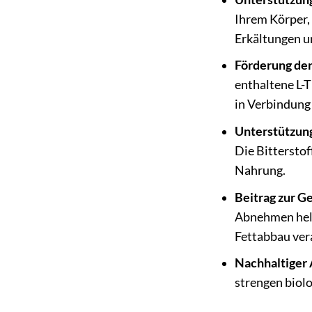
Ihrem Körper,
Erkältungen u
Förderung de
enthaltene L-
in Verbindung
Unterstützun
Die Bitterstof
Nahrung.
Beitrag zur G
Abnehmen helf
Fettabbau ver
Nachhaltiger
strengen biol