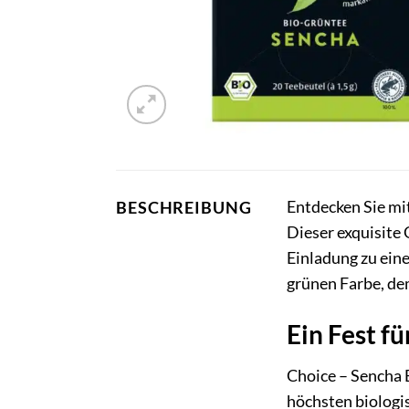
Entdecken Sie mi
BESCHREIBUNG
Dieser exquisite 
Einladung zu ein
grünen Farbe, de
Ein Fest fü
Choice – Sencha B
höchsten biologi