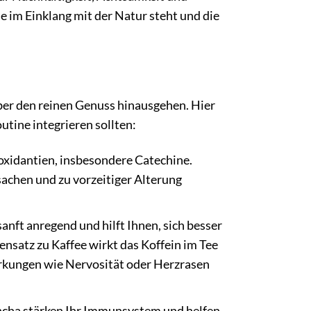
e im Einklang mit der Natur steht und die
über den reinen Genuss hinausgehen. Hier
utine integrieren sollten:
oxidantien, insbesondere Catechine.
sachen und zu vorzeitiger Alterung
anft anregend und hilft Ihnen, sich besser
ensatz zu Kaffee wirkt das Koffein im Tee
rkungen wie Nervosität oder Herzrasen
encha stärken Ihr Immunsystem und helfen