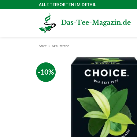
Zum
ALLE TEESORTEN IM DETAIL
Inhalt
springen
Start
»
Kräutertee
-10%