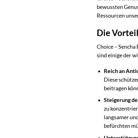
bewussten Genuss.
Ressourcen unser
Die Vortei
Choice – Sencha B
sind einige der w
Reich an Anti
Diese schützen
beitragen kön
Steigerung de
zu konzentrier
langsamer und
befürchten mü
Unterstützun