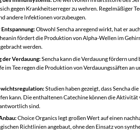
 sich gegen Krankheitserreger zu wehren. Regelmäßiger Te
nd andere Infektionen vorzubeugen.
r Entspannung:
Obwohl Sencha anregend wirkt, hat er auc
Theanin fördert die Produktion von Alpha-Wellen im Gehi
 gebracht werden.
g der Verdauung:
Sencha kann die Verdauung fördern und
fe im Tee regen die Produktion von Verdauungssäften an u
ewichtsregulation:
Studien haben gezeigt, dass Sencha di
en kann. Die enthaltenen Catechine können die Aktivität 
antwortlich sind.
 Anbau:
Choice Organics legt großen Wert auf einen nachh
ogischen Richtlinien angebaut, ohne den Einsatz von synth