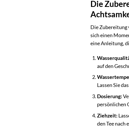
Die Zubere
Achtsamke
Die Zubereitung v
sich einen Momen
eine Anleitung, d
Wasserqualitä
auf den Gesch
Wassertemper
Lassen Sie das
Dosierung:
Ver
persönlichen 
Ziehzeit:
Lasse
den Tee nach e