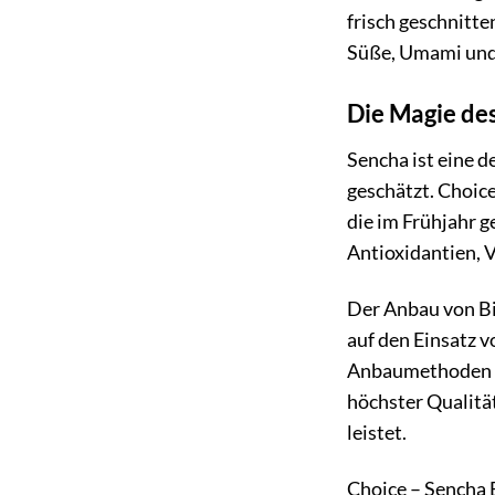
frisch geschnitt
Süße, Umami und e
Die Magie des
Sencha ist eine d
geschätzt. Choice
die im Frühjahr g
Antioxidantien, 
Der Anbau von Bi
auf den Einsatz 
Anbaumethoden an
höchster Qualitä
leistet.
Choice – Sencha B