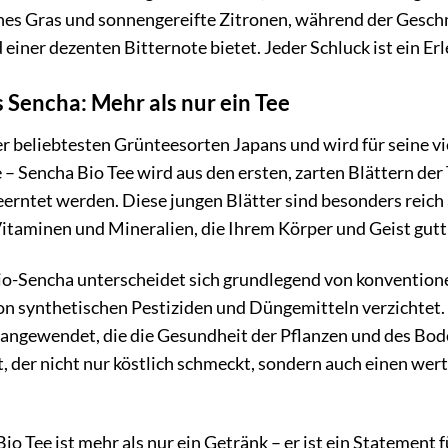
enes Gras und sonnengereifte Zitronen, während der Gesch
iner dezenten Bitternote bietet. Jeder Schluck ist ein Erl
 Sencha: Mehr als nur ein Tee
er beliebtesten Grünteesorten Japans und wird für seine vi
 – Sencha Bio Tee wird aus den ersten, zarten Blättern de
eerntet werden. Diese jungen Blätter sind besonders reich
Vitaminen und Mineralien, die Ihrem Körper und Geist gutt
o-Sencha unterscheidet sich grundlegend von konvention
von synthetischen Pestiziden und Düngemitteln verzichtet.
gewendet, die die Gesundheit der Pflanzen und des Boden
t, der nicht nur köstlich schmeckt, sondern auch einen we
io Tee ist mehr als nur ein Getränk – er ist ein Statement