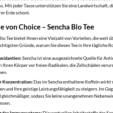
 Mit jeder Tasse unterstützen Sie eine Landwirtschaft, di
er Erde schont.
le von Choice – Sencha Bio Tee
io Tee bietet Ihnen eine Vielzahl von Vorteilen, die weit 
ichtigsten Gründe, warum Sie diesen Tee in Ihre tägliche Ro
oxidantien:
Sencha ist eine ausgezeichnete Quelle für Anti
 Ihren Körper vor freien Radikalen, die Zellschäden verur
nen.
r Konzentration:
Das im Sencha enthaltene Koffein wirkt s
en und Ihre geistige Leistungsfähigkeit zu steigern. Im Geg
 gleichmäßiger, sodass Sie keine unangenehmen Nebenwi
ssen.
g des Immunsystems:
Die wertvollen Inhaltsstoffe des S