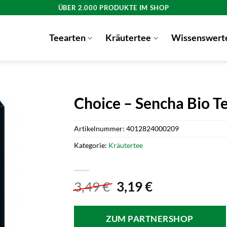
ÜBER 2.000 PRODUKTE IM SHOP
Teearten
Kräutertee
Wissenswert
Choice – Sencha Bio T
Artikelnummer:
4012824000209
Kategorie:
Kräutertee
Ursprünglicher
Aktueller
3,49
€
3,19
€
Preis
Preis
war:
ist:
ZUM PARTNERSHOP
3,49 €
3,19 €.