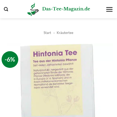
Zum
Inhalt
springen
Start
»
Kräutertee
-6%