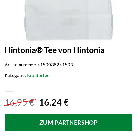
Hintonia® Tee von Hintonia
Artikelnummer:
4150038241503
Kategorie:
Kräutertee
Ursprünglicher
Aktueller
16,95
€
16,24
€
Preis
Preis
war:
ist:
ZUM PARTNERSHOP
16,95 €
16,24 €.