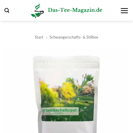
Zum
Inhalt
springen
Start
»
Schwangerschafts- & Stilltee