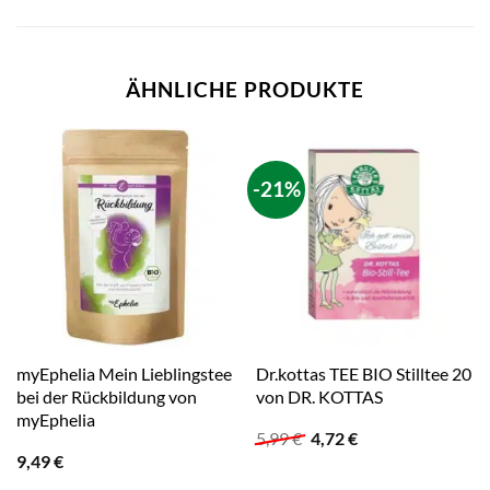
ÄHNLICHE PRODUKTE
-21%
myEphelia Mein Lieblingstee
Dr.kottas TEE BIO Stilltee 20
bei der Rückbildung von
von DR. KOTTAS
myEphelia
Ursprünglicher
Aktueller
5,99
€
4,72
€
Preis
Preis
9,49
€
war:
ist:
5,99 €
4,72 €.