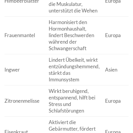
Himbeerblätter
Europa
die Muskulatur,
unterstützt die Wehen
Harmonisiert den
Hormonhaushalt,
Frauenmantel
lindert Beschwerden
Europa
während der
Schwangerschaft
Lindert Übelkeit, wirkt
entzündungshemmend,
Ingwer
Asien
stärkt das
Immunsystem
Wirkt beruhigend,
entspannend, hilft bei
Zitronenmelisse
Europa
Stress und
Schlafstörungen
Aktiviert die
Gebärmutter, fördert
Eisenkraut
Europa