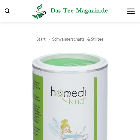
Zum
Inhalt
springen
Start
»
Schwangerschafts- & Stilltee