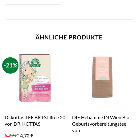
ÄHNLICHE PRODUKTE
-21%
Dr.kottas TEE BIO Stilltee 20
DIE Hebamme IN Wien Bio
von DR. KOTTAS
Geburtsvorbereitungstee
von
Ursprünglicher
Aktueller
5,99
€
4,72
€