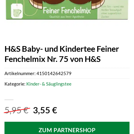
H&S Baby- und Kindertee Feiner
Fenchelmix Nr. 75 von H&S
Artikelnummer:
4150142642579
Kategorie:
Kinder- & Säuglingstee
Ursprünglicher
Aktueller
5,95
€
3,55
€
Preis
Preis
war:
ist:
ZUM PARTNERSHOP