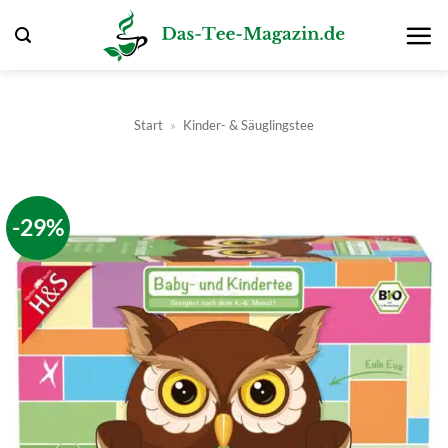
Zum
Inhalt
springen
Start
»
Kinder- & Säuglingstee
-29%