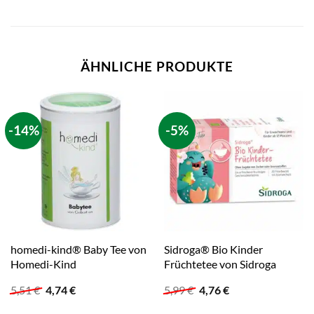
ÄHNLICHE PRODUKTE
-14%
-5%
homedi-kind® Baby Tee von
Sidroga® Bio Kinder
Homedi-Kind
Früchtetee von Sidroga
Ursprünglicher
Aktueller
Ursprünglicher
Aktueller
5,51
€
4,74
€
5,99
€
4,76
€
Preis
Preis
Preis
Preis
war:
ist:
war:
ist: