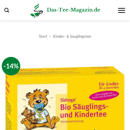
Zum
Inhalt
springen
Start
»
Kinder- & Säuglingstee
-14%