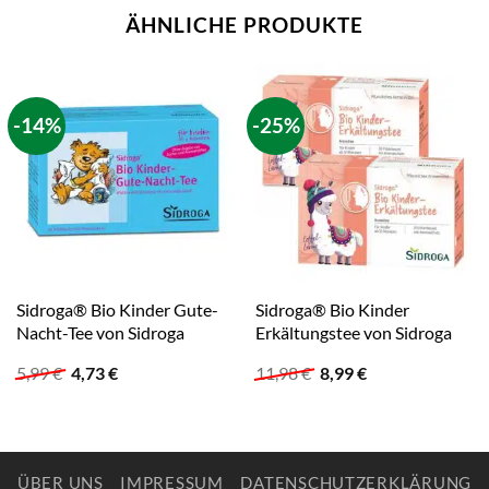
ÄHNLICHE PRODUKTE
-14%
-25%
Sidroga® Bio Kinder Gute-
Sidroga® Bio Kinder
Nacht-Tee von Sidroga
Erkältungstee von Sidroga
Ursprünglicher
Aktueller
Ursprünglicher
Aktueller
5,99
€
4,73
€
11,98
€
8,99
€
Preis
Preis
Preis
Preis
war:
ist:
war:
ist:
5,99 €
4,73 €.
11,98 €
8,99 €.
ÜBER UNS
IMPRESSUM
DATENSCHUTZERKLÄRUNG