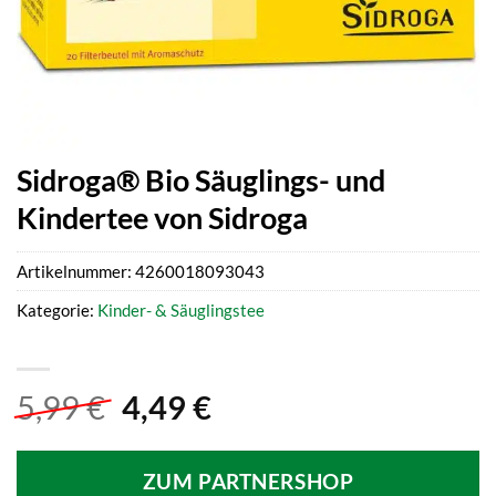
Sidroga® Bio Säuglings- und
Kindertee von Sidroga
Artikelnummer:
4260018093043
Kategorie:
Kinder- & Säuglingstee
Ursprünglicher
Aktueller
5,99
€
4,49
€
Preis
Preis
war:
ist:
ZUM PARTNERSHOP