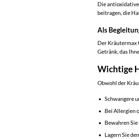
Die antioxidativ
beitragen, die H
Als Begleitu
Der Kräutermax C
Getränk, das Ihne
Wichtige 
Obwohl der Kräute
Schwangere und
Bei Allergien 
Bewahren Sie 
Lagern Sie den