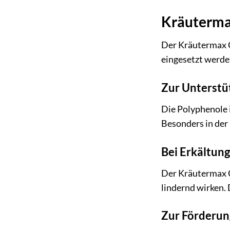
Kräuterma
Der Kräutermax C
eingesetzt werde
Zur Unterst
Die Polyphenole 
Besonders in der 
Bei Erkältun
Der Kräutermax C
lindernd wirken. 
Zur Förderun