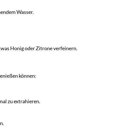
ochendem Wasser.
twas Honig oder Zitrone verfeinern.
 genießen können:
mal zu extrahieren.
n.