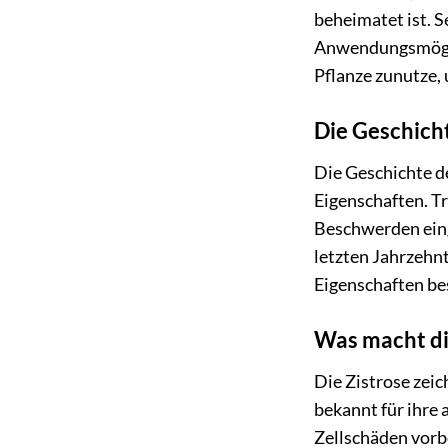
beheimatet ist. S
Anwendungsmöglic
Pflanze zunutze,
Die Geschicht
Die Geschichte de
Eigenschaften. T
Beschwerden einge
letzten Jahrzehnt
Eigenschaften be
Was macht di
Die Zistrose zeic
bekannt für ihre 
Zellschäden vorbe