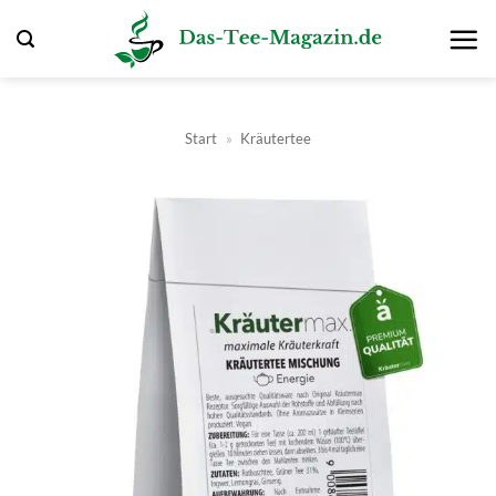
Zum
Inhalt
springen
Start
»
Kräutertee