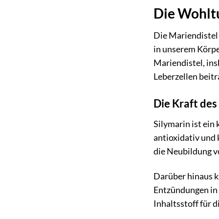
Die Wohlt
Die Mariendistel i
in unserem Körper
Mariendistel, in
Leberzellen beitr
Die Kraft des
Silymarin ist ein
antioxidativ und 
die Neubildung v
Darüber hinaus k
Entzündungen in 
Inhaltsstoff für 