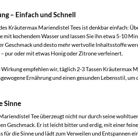
ng – Einfach und Schnell
des Kräutermax Mariendistel Tees ist denkbar einfach: Übe
ee mit kochendem Wasser und lassen Sie ihn etwa 5-10 Minut
der Geschmack und desto mehr wertvolle Inhaltsstoffe wer
– pur oder mit etwas Honig oder Zitrone verfeinert.
 Wirkung empfehlen wir, täglich 2-3 Tassen Kräutermax Ma
usgewogene Ernährung und einen gesunden Lebensstil, um di
e Sinne
ariendistel Tee überzeugt nicht nur durch seine wohltue
 Geschmack. Er ist leicht bitter und erdig, mit einer feine
s für die Sinne und lädt zum Verweilen und Entspannen ein