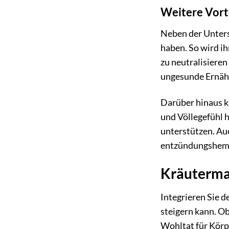
Weitere Vorte
Neben der Unters
haben. So wird ih
zu neutralisiere
ungesunde Ernähr
Darüber hinaus k
und Völlegefühl 
unterstützen. Au
entzündungshemm
Kräutermax
Integrieren Sie d
steigern kann. Ob
Wohltat für Körp