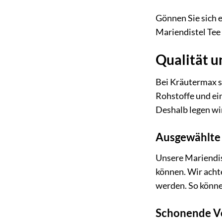
Gönnen Sie sich e
Mariendistel Tee 
Qualität u
Bei Kräutermax st
Rohstoffe und ei
Deshalb legen wi
Ausgewählte 
Unsere Mariendi
können. Wir achte
werden. So können
Schonende Ve