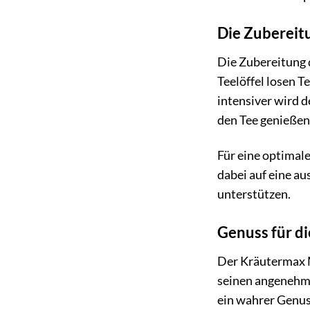
Die Zubereitu
Die Zubereitung 
Teelöffel losen T
intensiver wird 
den Tee genießen 
Für eine optimale
dabei auf eine a
unterstützen.
Genuss für di
Der Kräutermax M
seinen angenehmen
ein wahrer Genus