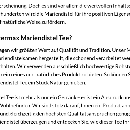
 Erscheinung. Doch es sind vor allem die wertvollen Inhalts
hunderten wird die Mariendistel für ihre positiven Eigens
 natürliche Weise zu fördern.
ermax Mariendistel Tee?
gen wir größten Wert auf Qualität und Tradition. Unser Ma
iendistelsamen hergestellt, die schonend verarbeitet wer
rhalten. Wir verwenden ausschließlich hochwertige Rohsto
 ein reines und natürliches Produkt zu bieten. So können Si
ndistel Tee ein Stück Natur genießen.
l Tee ist mehr als nur ein Getränk – er ist ein Ausdruck un
hlbefinden. Wir sind stolz darauf, Ihnen ein Produkt anbi
 und gleichzeitig den höchsten Qualitätsansprüchen genüg
endistel überzeugen und entdecken Sie, wie dieser Tee Ihr