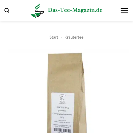
Zum
Inhalt
springen
Start
»
Kräutertee