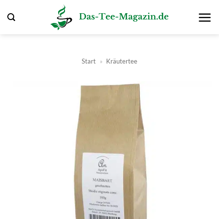
Zum
Inhalt
springen
Start
»
Kräutertee