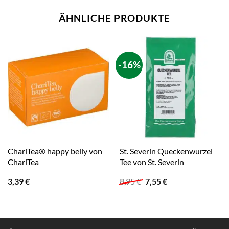
ÄHNLICHE PRODUKTE
-16%
ChariTea® happy belly von
St. Severin Queckenwurzel
ChariTea
Tee von St. Severin
Ursprünglicher
Aktueller
3,39
€
8,95
€
7,55
€
Preis
Preis
war:
ist:
8,95 €
7,55 €.