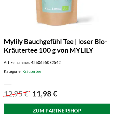
Mylily Bauchgefühl Tee | loser Bio-
Kräutertee 100 g von MYLILY
Artikelnummer:
4260655032542
Kategorie:
Kräutertee
Ursprünglicher
Aktueller
12,95
€
11,98
€
Preis
Preis
war:
ist:
ZUM PARTNERSHOP