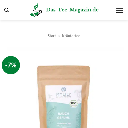
Zum
Inhalt
springen
Start
»
Kräutertee
-7%