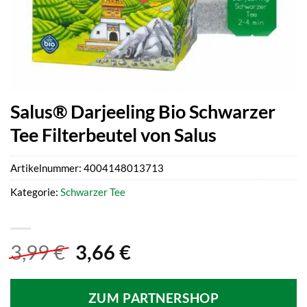
Salus® Darjeeling Bio Schwarzer
Tee Filterbeutel von Salus
Artikelnummer:
4004148013713
Kategorie:
Schwarzer Tee
Ursprünglicher
Aktueller
3,99
€
3,66
€
Preis
Preis
war:
ist:
ZUM PARTNERSHOP