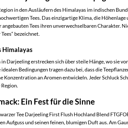
 Region in den Ausläufern des Himalayas im indischen Bun
 hochwertigen Tees. Das einzigartige Klima, die Höhenla
er angebauten Tees ihren unverwechselbaren Charakter. Nic
Tees“ bezeichnet.
s Himalayas
in Darjeeling erstrecken sich über steile Hänge, wo sie v
e idealen Bedingungen tragen dazu bei, dass die Teepflan
 Konzentration an Aromen entwickeln. Jeder Schluck Schrad
 Region.
ack: Ein Fest für die Sinne
warzer Tee Darjeeling First Flush Hochland Blend FTGFOP1
en Aufguss und seinen feinen, blumigen Duft aus. Am Gaum