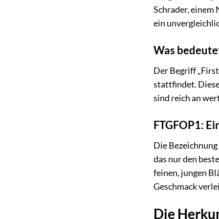
Schrader, einem 
ein unvergleichl
Was bedeutet 
Der Begriff „Firs
stattfindet. Dies
sind reich an wer
FTGFOP1: Ei
Die Bezeichnung 
das nur den beste
feinen, jungen Bl
Geschmack verleih
Die Herkun