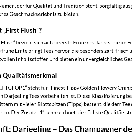
Namen, der für Qualität und Tradition steht, sorgfältig a
iches Geschmackserlebnis zu bieten.
„First Flush“?
t Flush“ bezieht sich auf die erste Ernte des Jahres, die im
e frühe Ernte bringt Tees hervor, die besonders zart, frisch
tvollen Inhaltsstoffen und bieten ein unvergleichliches Ge
n Qualitätsmerkmal
„FTGFOP1“ steht für „Finest Tippy Golden Flowery Orange
n Darjeeling Tees vorbehalten ist. Diese Klassifizierung b
ättern mit vielen Blattspitzen (Tipps) besteht, die dem Tee
en. Der Zusatz „1“ kennzeichnet die höchste Qualitätsstuf
ft: Darjeeling – Das Champagner de