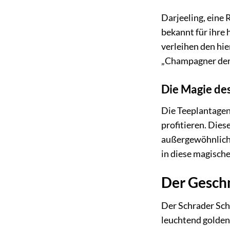
Darjeeling, eine
bekannt für ihre
verleihen den hi
„Champagner der 
Die Magie de
Die Teeplantagen 
profitieren. Dies
außergewöhnliche
in diese magische
Der Geschm
Der Schrader Sch
leuchtend golden