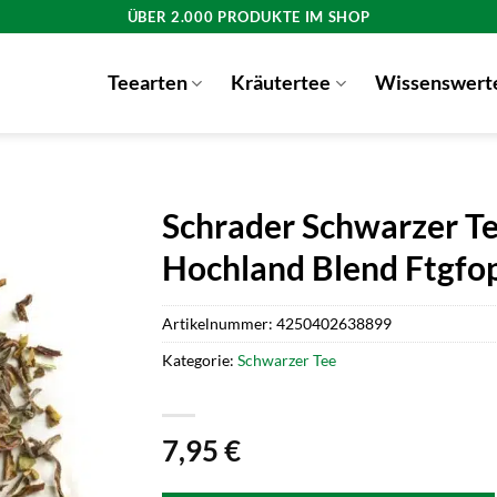
ÜBER 2.000 PRODUKTE IM SHOP
Teearten
Kräutertee
Wissenswert
Schrader Schwarzer Tee
Hochland Blend Ftgfo
Artikelnummer:
4250402638899
Kategorie:
Schwarzer Tee
7,95
€