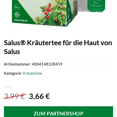
Salus® Kräutertee für die Haut von
Salus
Artikelnummer:
4004148328459
Kategorie:
Kräutertee
Ursprünglicher
Aktueller
3,99
€
3,66
€
Preis
Preis
war:
ist:
ZUM PARTNERSHOP