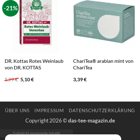
-21%
DR. Kottas Rotes Weinlaub
ChariTea® arabian mint von
von DR. KOTTAS
ChariTea
Ursprünglicher
Aktueller
5,99
€
5,10
€
3,39
€
Preis
Preis
war:
ist:
5,99 €
5,10 €.
ÜBER UNS
IMPRESSUM
DATENSCHUTZERKLÄRUNG
Copyright 2026 ©
das-tee-magazin.de