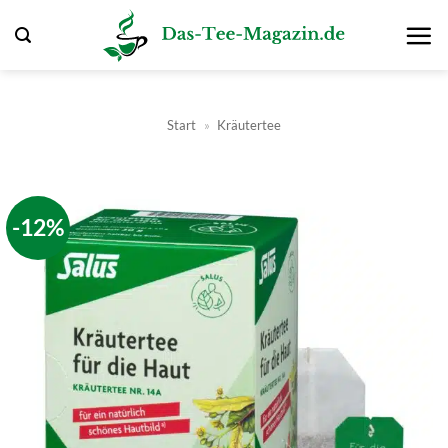
Zum
Inhalt
springen
Start
»
Kräutertee
-12%