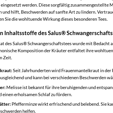
eingesetzt werden. Diese sorgfältig zusammengestellte M
und hilft, Beschwerden auf sanfte Art zu lindern. Vertraue
en Sie die wohltuende Wirkung dieses besonderen Tees.
en Inhaltsstoffe des Salus® Schwangerschaft
tat des Salus® Schwangerschaftstees wurde mit Bedacht 
rmonische Komposition der Kräuter entfaltet ihre wohltuen
n Zeit.
kraut:
Seit Jahrhunderten wird Frauenmantelkraut in der 
ausgleichend und kann bei verschiedenen Beschwerden wä
er:
Melisse ist bekannt für ihre beruhigenden und entspann
 einen erholsamen Schlaf zu fördern.
ätter:
Pfefferminze wirkt erfrischend und belebend. Sie ka
schwerden helfen.