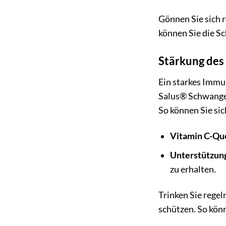
Gönnen Sie sich 
können Sie die S
Stärkung de
Ein starkes Immu
Salus® Schwanger
So können Sie sic
Vitamin C-Que
Unterstützun
zu erhalten.
Trinken Sie rege
schützen. So kön