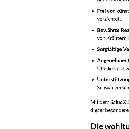
Frei von küns
verzichtet.
Bewährte Rez
von Kräutern 
Sorgfältige V
Angenehmer 
Übelkeit gut ve
Unterstützun
Schwangerscha
Mit dem Salus® S
dieser besonderen
Die wohlt