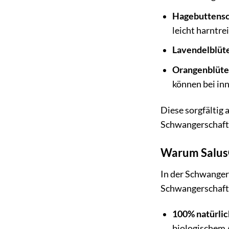
Hagebuttensc
leicht harntre
Lavendelblüt
Orangenblüte
können bei inn
Diese sorgfältig
Schwangerschaft 
Warum Salus®
In der Schwangers
Schwangerschafts
100% natürlic
biologischem 