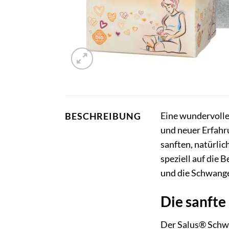
Eine wundervolle
BESCHREIBUNG
und neuer Erfahru
sanften, natürli
speziell auf die 
und die Schwange
Die sanfte
Der Salus® Schwa