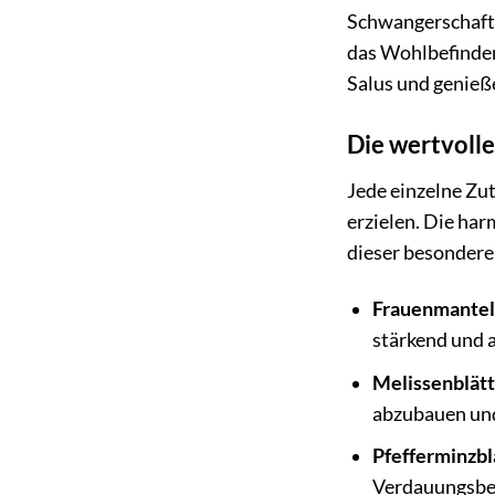
Schwangerschaft 
das Wohlbefinden 
Salus und genieß
Die wertvoll
Jede einzelne Zu
erzielen. Die ha
dieser besondere
Frauenmantel
stärkend und 
Melissenblätt
abzubauen und
Pfefferminzbl
Verdauungsbe