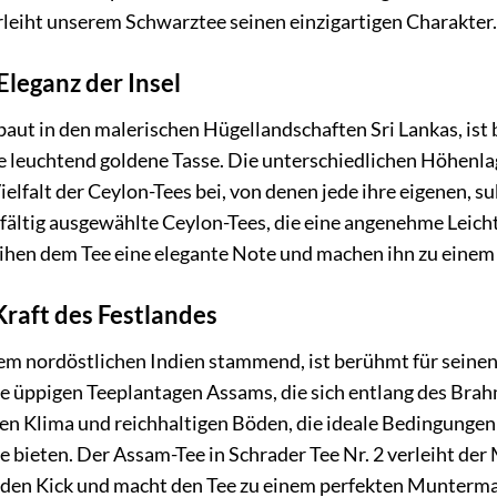
leiht unserem Schwarztee seinen einzigartigen Charakter.
Eleganz der Insel
aut in den malerischen Hügellandschaften Sri Lankas, ist 
 leuchtend goldene Tasse. Die unterschiedlichen Höhenl
Vielfalt der Ceylon-Tees bei, von denen jede ihre eigenen, 
gfältig ausgewählte Ceylon-Tees, die eine angenehme Leicht
eihen dem Tee eine elegante Note und machen ihn zu einem 
raft des Festlandes
em nordöstlichen Indien stammend, ist berühmt für seinen
ie üppigen Teeplantagen Assams, die sich entlang des Brah
en Klima und reichhaltigen Böden, die ideale Bedingungen 
bieten. Der Assam-Tee in Schrader Tee Nr. 2 verleiht der M
nden Kick und macht den Tee zu einem perfekten Munterm