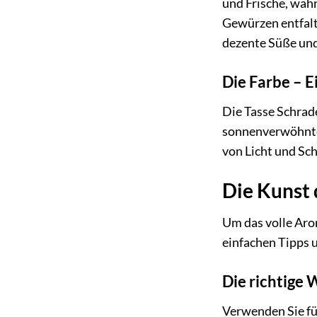
und Frische, währ
Gewürzen entfalt
dezente Süße und
Die Farbe – E
Die Tasse Schrade
sonnenverwöhnten
von Licht und Sch
Die Kunst 
Um das volle Arom
einfachen Tipps u
Die richtige
Verwenden Sie für