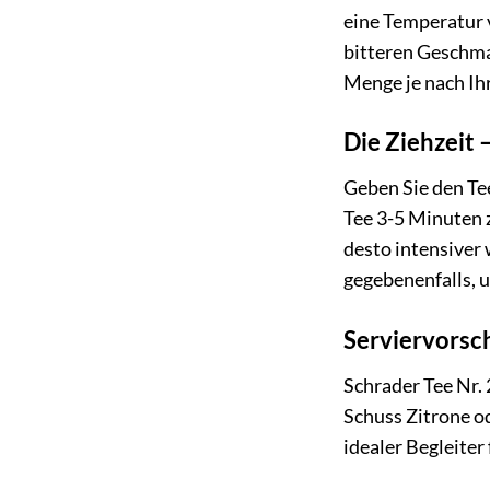
eine Temperatur 
bitteren Geschmac
Menge je nach Ih
Die Ziehzeit 
Geben Sie den Tee
Tee 3-5 Minuten z
desto intensiver 
gegebenenfalls, 
Serviervorsc
Schrader Tee Nr.
Schuss Zitrone o
idealer Begleiter