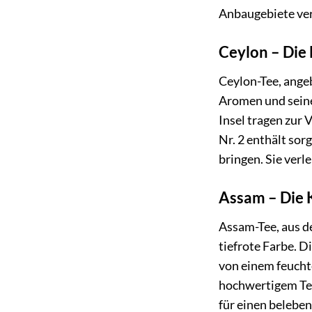
Anbaugebiete ver
Ceylon – Die 
Ceylon-Tee, angeb
Aromen und seine
Insel tragen zur 
Nr. 2 enthält sor
bringen. Sie verl
Assam – Die K
Assam-Tee, aus d
tiefrote Farbe. D
von einem feucht
hochwertigem Tee 
für einen belebe