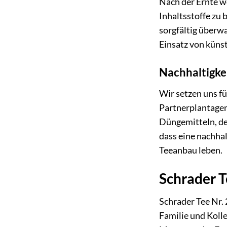
Nach der Ernte w
Inhaltsstoffe zu 
sorgfältig überwa
Einsatz von küns
Nachhaltigke
Wir setzen uns f
Partnerplantagen
Düngemitteln, de
dass eine nachhal
Teeanbau leben.
Schrader T
Schrader Tee Nr. 
Familie und Kolle