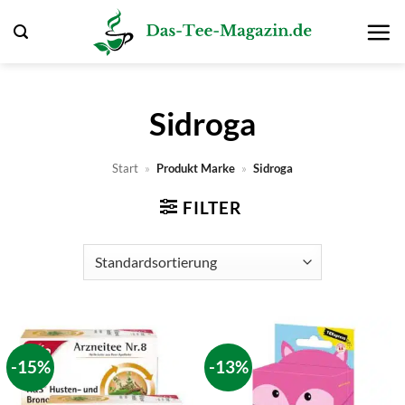
Zum
Inhalt
springen
Sidroga
Start
»
Produkt Marke
»
Sidroga
FILTER
-15%
-13%