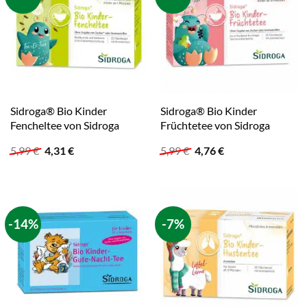
Sidroga® Bio Kinder
Sidroga® Bio Kinder
Fencheltee von Sidroga
Früchtetee von Sidroga
Ursprünglicher
Aktueller
Ursprünglicher
Aktueller
5,99
€
4,31
€
5,99
€
4,76
€
Preis
Preis
Preis
Preis
war:
ist:
war:
ist:
5,99 €
4,31 €.
5,99 €
4,76 €.
-14%
-7%