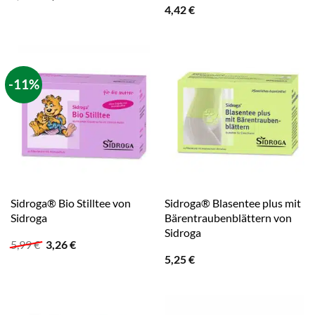
Preis
Preis
4,42
€
war:
ist:
5,99 €
4,49 €.
-11%
Sidroga® Bio Stilltee von
Sidroga® Blasentee plus mit
Sidroga
Bärentraubenblättern von
Sidroga
Ursprünglicher
Aktueller
5,99
€
3,26
€
Preis
Preis
5,25
€
war:
ist:
5,99 €
3,26 €.