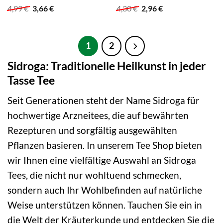
Ursprünglicher
Aktueller
Ursprünglicher
Aktueller
4,99
€
3,66
€
4,30
€
2,96
€
Preis
Preis
Preis
Preis
war:
ist:
war:
ist:
4,99 €
3,66 €.
4,30 €
2,96 €.
1
2
Sidroga: Traditionelle Heilkunst in jeder
Tasse Tee
Seit Generationen steht der Name Sidroga für
hochwertige Arzneitees, die auf bewährten
Rezepturen und sorgfältig ausgewählten
Pflanzen basieren. In unserem Tee Shop bieten
wir Ihnen eine vielfältige Auswahl an Sidroga
Tees, die nicht nur wohltuend schmecken,
sondern auch Ihr Wohlbefinden auf natürliche
Weise unterstützen können. Tauchen Sie ein in
die Welt der Kräuterkunde und entdecken Sie die