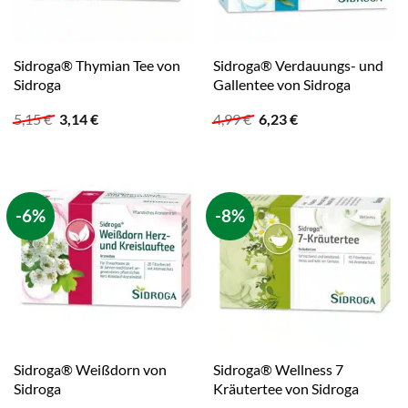
Sidroga® Thymian Tee von
Sidroga® Verdauungs- und
Sidroga
Gallentee von Sidroga
Ursprünglicher
Aktueller
Ursprünglicher
Aktueller
5,15
€
3,14
€
4,99
€
6,23
€
Preis
Preis
Preis
Preis
war:
ist:
war:
ist:
5,15 €
3,14 €.
4,99 €
6,23 €.
-6%
-8%
Sidroga® Weißdorn von
Sidroga® Wellness 7
Sidroga
Kräutertee von Sidroga