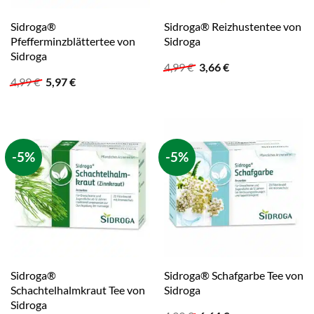
Sidroga®
Sidroga® Reizhustentee von
Pfefferminzblättertee von
Sidroga
Sidroga
Ursprünglicher
Aktueller
4,99
€
3,66
€
Preis
Preis
Ursprünglicher
Aktueller
4,99
€
5,97
€
war:
ist:
Preis
Preis
4,99 €
3,66 €.
war:
ist:
4,99 €
5,97 €.
-5%
-5%
Sidroga®
Sidroga® Schafgarbe Tee von
Schachtelhalmkraut Tee von
Sidroga
Sidroga