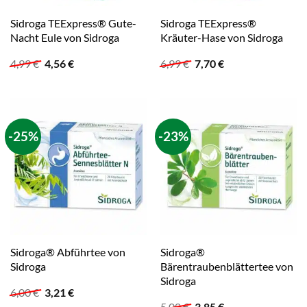
Sidroga TEExpress® Gute-
Sidroga TEExpress®
Nacht Eule von Sidroga
Kräuter-Hase von Sidroga
Ursprünglicher
Aktueller
Ursprünglicher
Aktueller
4,99
€
4,56
€
6,99
€
7,70
€
Preis
Preis
Preis
Preis
war:
ist:
war:
ist:
4,99 €
4,56 €.
6,99 €
7,70 €.
-25%
-23%
Sidroga® Abführtee von
Sidroga®
Sidroga
Bärentraubenblättertee von
Sidroga
Ursprünglicher
Aktueller
6,00
€
3,21
€
Preis
Preis
Ursprünglicher
Aktueller
5,00
€
3,85
€