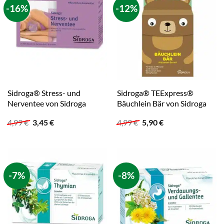
-16%
-12%
Sidroga® Stress- und
Sidroga® TEExpress®
Nerventee von Sidroga
Bäuchlein Bär von Sidroga
Ursprünglicher
Aktueller
Ursprünglicher
Aktueller
4,99
€
3,45
€
4,99
€
5,90
€
Preis
Preis
Preis
Preis
war:
ist:
war:
ist:
4,99 €
3,45 €.
4,99 €
5,90 €.
-7%
-8%