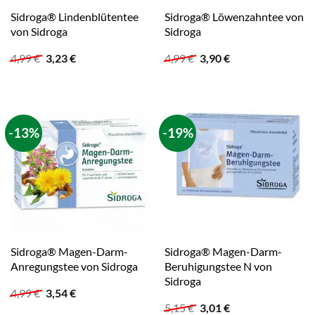
Sidroga® Lindenblütentee
Sidroga® Löwenzahntee von
von Sidroga
Sidroga
Ursprünglicher
Aktueller
Ursprünglicher
Aktueller
4,99
€
3,23
€
4,99
€
3,90
€
Preis
Preis
Preis
Preis
war:
ist:
war:
ist:
4,99 €
3,23 €.
4,99 €
3,90 €.
-13%
-19%
Sidroga® Magen-Darm-
Sidroga® Magen-Darm-
Anregungstee von Sidroga
Beruhigungstee N von
Sidroga
Ursprünglicher
Aktueller
4,99
€
3,54
€
Preis
Preis
Ursprünglicher
Aktueller
5,15
€
3,01
€
war:
ist: