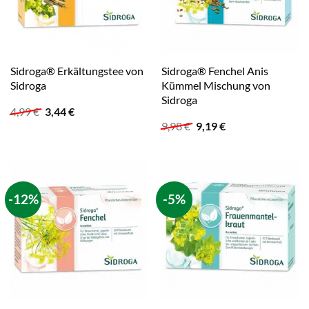
Sidroga® Erkältungstee von
Sidroga® Fenchel Anis
Sidroga
Kümmel Mischung von
Sidroga
Ursprünglicher
Aktueller
4,99
€
3,44
€
Preis
Preis
Ursprünglicher
Aktueller
9,98
€
9,19
€
war:
ist:
Preis
Preis
4,99 €
3,44 €.
war:
ist:
9,98 €
9,19 €.
-12%
-5%