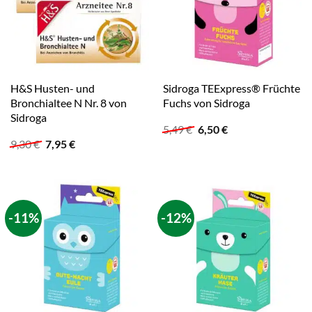
H&S Husten- und
Sidroga TEExpress® Früchte
Bronchialtee N Nr. 8 von
Fuchs von Sidroga
Sidroga
Ursprünglicher
Aktueller
5,49
€
6,50
€
Preis
Preis
Ursprünglicher
Aktueller
9,30
€
7,95
€
war:
ist:
Preis
Preis
5,49 €
6,50 €.
war:
ist:
9,30 €
7,95 €.
-11%
-12%