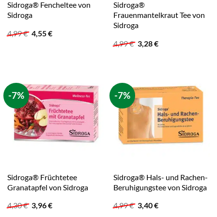
Sidroga® Fencheltee von
Sidroga®
Sidroga
Frauenmantelkraut Tee von
Sidroga
Ursprünglicher
Aktueller
4,99
€
4,55
€
Preis
Preis
Ursprünglicher
Aktueller
4,99
€
3,28
€
war:
ist:
Preis
Preis
4,99 €
4,55 €.
war:
ist:
4,99 €
3,28 €.
-7%
-7%
Sidroga® Früchtetee
Sidroga® Hals- und Rachen-
Granatapfel von Sidroga
Beruhigungstee von Sidroga
Ursprünglicher
Aktueller
Ursprünglicher
Aktueller
4,30
€
3,96
€
4,99
€
3,40
€
Preis
Preis
Preis
Preis