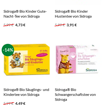
Sidroga® Bio Kinder Gute-
Sidroga® Bio Kinder
Nacht-Tee von Sidroga
Hustentee von Sidroga
Ursprünglicher
Aktueller
Ursprünglicher
Aktueller
5,99
€
4,73
€
5,99
€
3,91
€
Preis
Preis
Preis
Preis
war:
ist:
war:
ist:
5,99 €
4,73 €.
5,99 €
3,91 €.
-14%
Sidroga® Bio Säuglings- und
Sidroga® Bio
Kindertee von Sidroga
Schwangerschaftstee von
Sidroga
Ursprünglicher
Aktueller
5,99
€
4,49
€