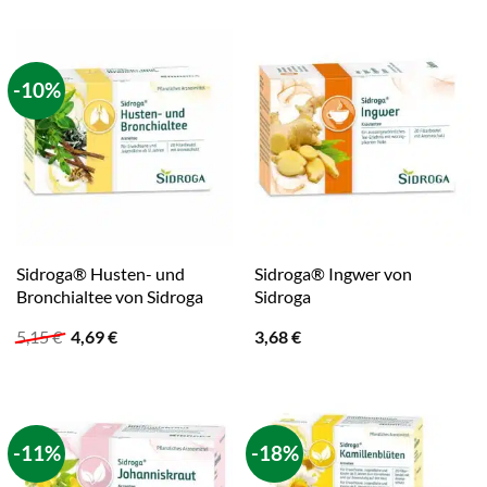
war:
ist:
war:
ist:
4,30 €
3,96 €.
4,99 €
3,40 €.
-10%
Sidroga® Husten- und
Sidroga® Ingwer von
Bronchialtee von Sidroga
Sidroga
Ursprünglicher
Aktueller
5,15
€
4,69
€
3,68
€
Preis
Preis
war:
ist:
5,15 €
4,69 €.
-11%
-18%