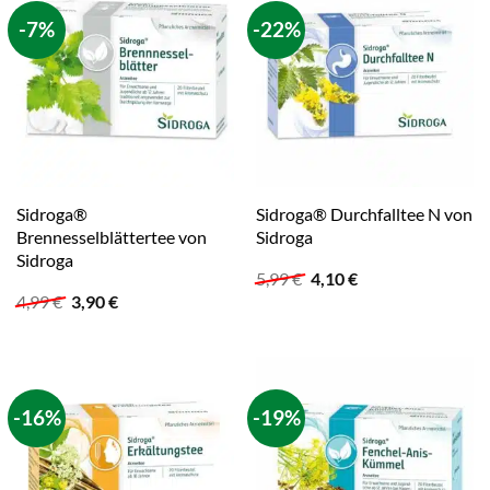
-7%
-22%
Sidroga®
Sidroga® Durchfalltee N von
Brennesselblättertee von
Sidroga
Sidroga
Ursprünglicher
Aktueller
5,99
€
4,10
€
Preis
Preis
Ursprünglicher
Aktueller
4,99
€
3,90
€
war:
ist:
Preis
Preis
5,99 €
4,10 €.
war:
ist:
4,99 €
3,90 €.
-16%
-19%