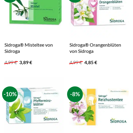
Sidroga® Misteltee von
Sidroga® Orangenblüten
Sidroga
von Sidroga
Ursprünglicher
Aktueller
Ursprünglicher
Aktueller
4,99
€
3,89
€
4,99
€
4,85
€
Preis
Preis
Preis
Preis
war:
ist:
war:
ist:
4,99 €
3,89 €.
4,99 €
4,85 €.
-10%
-8%