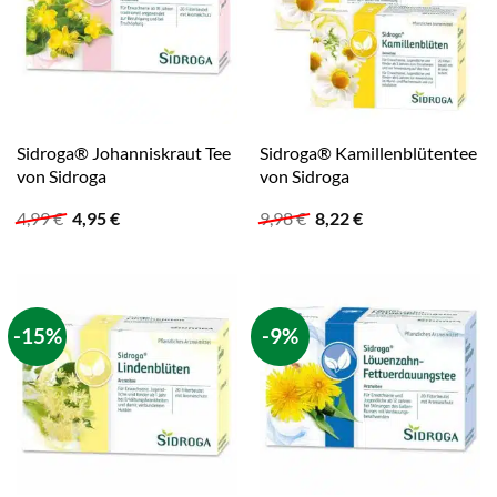
Sidroga® Johanniskraut Tee
Sidroga® Kamillenblütentee
von Sidroga
von Sidroga
Ursprünglicher
Aktueller
Ursprünglicher
Aktueller
4,99
€
4,95
€
9,98
€
8,22
€
Preis
Preis
Preis
Preis
war:
ist:
war:
ist:
4,99 €
4,95 €.
9,98 €
8,22 €.
-15%
-9%