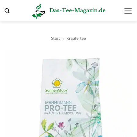
Zum
Inhalt
springen
Start
»
Kräutertee