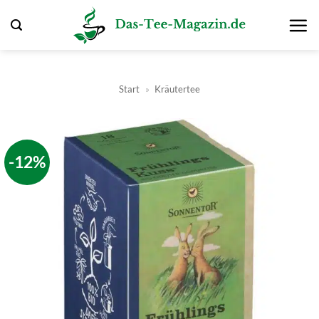
Zum
Inhalt
springen
Start
»
Kräutertee
-12%