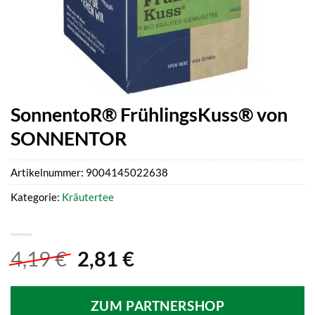
SonnentoR® FrühlingsKuss® von
SONNENTOR
Artikelnummer:
9004145022638
Kategorie:
Kräutertee
Ursprünglicher
Aktueller
4,19
€
2,81
€
Preis
Preis
war:
ist:
ZUM PARTNERSHOP