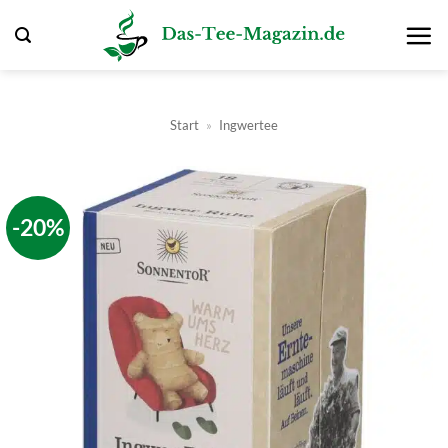
Zum
Inhalt
springen
Start
»
Ingwertee
-20%