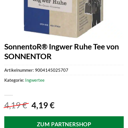
SonnentoR® Ingwer Ruhe Tee von
SONNENTOR
Artikelnummer:
9004145025707
Kategorie:
Ingwertee
Ursprünglicher
Aktueller
4,19
€
4,19
€
Preis
Preis
war:
ist:
ZUM PARTNERSHOP