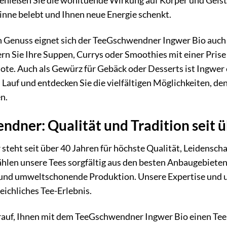
enießen Sie die wohltuende Wirkung auf Körper und Geist
inne belebt und Ihnen neue Energie schenkt.
Genuss eignet sich der TeeGschwendner Ingwer Bio auch h
rn Sie Ihre Suppen, Currys oder Smoothies mit einer Prise
te. Auch als Gewürz für Gebäck oder Desserts ist Ingwer e
n Lauf und entdecken Sie die vielfältigen Möglichkeiten, 
n.
dner: Qualität und Tradition seit ü
teht seit über 40 Jahren für höchste Qualität, Leidenscha
ählen unsere Tees sorgfältig aus den besten Anbaugebieten
 und umweltschonende Produktion. Unsere Expertise und u
eichliches Tee-Erlebnis.
arauf, Ihnen mit dem TeeGschwendner Ingwer Bio einen Tee