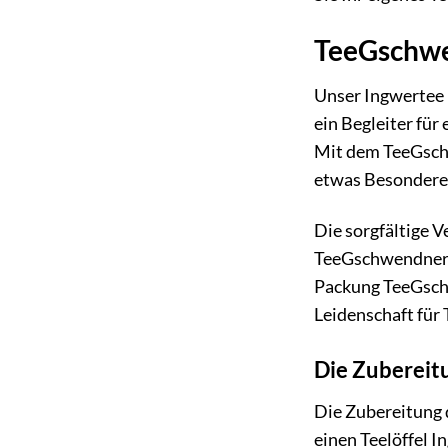
TeeGschwen
Unser Ingwertee i
ein Begleiter fü
Mit dem TeeGschw
etwas Besondere
Die sorgfältige 
TeeGschwendner w
Packung TeeGschw
Leidenschaft für 
Die Zubereitu
Die Zubereitung 
einen Teelöffel I