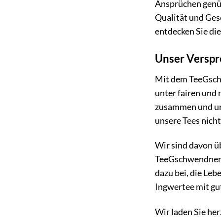
Ansprüchen genüg
Qualität und Ges
entdecken Sie di
Unser Verspr
Mit dem TeeGschw
unter fairen und
zusammen und unt
unsere Tees nicht
Wir sind davon ü
TeeGschwendner I
dazu bei, die Le
Ingwertee mit gu
Wir laden Sie her