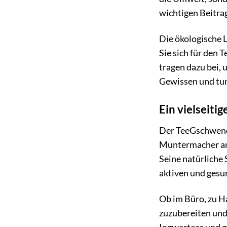
wichtigen Beitra
Die ökologische 
Sie sich für den
tragen dazu bei,
Gewissen und tun 
Ein vielseitig
Der TeeGschwendne
Muntermacher am
Seine natürliche 
aktiven und gesu
Ob im Büro, zu H
zuzubereiten und 