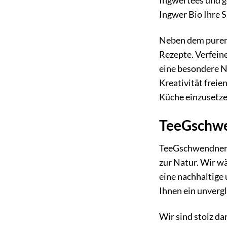
Ingwertees und g
Ingwer Bio Ihre S
Neben dem puren 
Rezepte. Verfeine
eine besondere No
Kreativität freie
Küche einzusetze
TeeGschwen
TeeGschwendner s
zur Natur. Wir w
eine nachhaltige
Ihnen ein unvergl
Wir sind stolz d