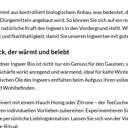
mmt aus kontrolliert biologischem Anbau, was bedeutet, da
Düngemitteln angebaut wird. So können Sie sich auf ein r
e natürliche Kraft des Ingwers in den Vordergrund stellt.
t und Nachhaltigkeit, damit Sie unseren Ingwertee mit g
k, der wärmt und belebt
er Ingwer Bio ist nicht nur ein Genuss für den Gaumen, s
Schärfe wirkt anregend und wärmend, ideal für kalte Winte
ischen Öle des Ingwers entfalten beim Aufguss ihren volle
d Wohlbefinden.
inert mit einem Hauch Honig oder Zitrone – der TeeGschwe
ren individuellen Vorlieben zubereiten. Experimentieren S
e persönliche Lieblingskreation. Lassen Sie sich von der Vi
e-Ritual.