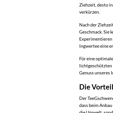
Ziehzeit, desto 
verkürzen.
Nach der Ziehzei
Geschmack. Sie k
Experimentieren S
Ingwertee eine er
Für eine optimal
lichtgeschützten 
Genuss unseres 
Die Vortei
Der TeeGschwendn
dass beim Anbau 
die Umwelt, sonde