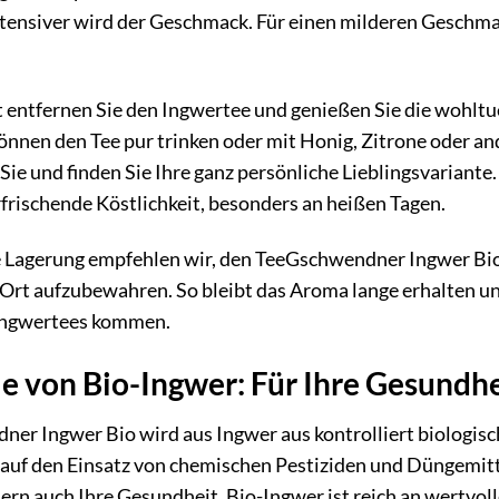
intensiver wird der Geschmack. Für einen milderen Geschma
t entfernen Sie den Ingwertee und genießen Sie die woh
önnen den Tee pur trinken oder mit Honig, Zitrone oder a
ie und finden Sie Ihre ganz persönliche Lieblingsvariante.
frischende Köstlichkeit, besonders an heißen Tagen.
e Lagerung empfehlen wir, den TeeGschwendner Ingwer Bio
Ort aufzubewahren. So bleibt das Aroma lange erhalten und
Ingwertees kommen.
le von Bio-Ingwer: Für Ihre Gesundh
er Ingwer Bio wird aus Ingwer aus kontrolliert biologisc
auf den Einsatz von chemischen Pestiziden und Düngemitte
rn auch Ihre Gesundheit. Bio-Ingwer ist reich an wertvoll