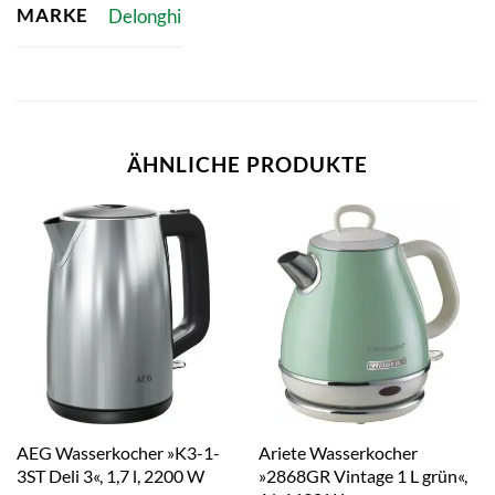
MARKE
Delonghi
ÄHNLICHE PRODUKTE
AEG Wasserkocher »K3-1-
Ariete Wasserkocher
3ST Deli 3«, 1,7 l, 2200 W
»2868GR Vintage 1 L grün«,