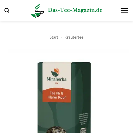
Zum
Inhalt
springen
Start
»
Kräutertee