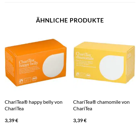
ÄHNLICHE PRODUKTE
ChariTea® happy belly von
ChariTea® chamomile von
ChariTea
ChariTea
3,39
€
3,39
€