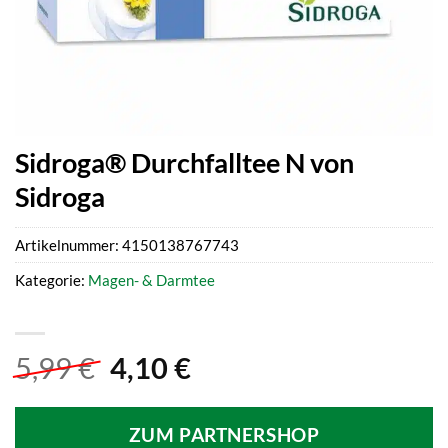
Sidroga® Durchfalltee N von
Sidroga
Artikelnummer:
4150138767743
Kategorie:
Magen- & Darmtee
Ursprünglicher
Aktueller
5,99
€
4,10
€
Preis
Preis
war:
ist:
ZUM PARTNERSHOP