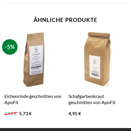
ÄHNLICHE PRODUKTE
-5%
Eichenrinde geschnitten von
Schafgarbenkraut
ApoFit
geschnitten von ApoFit
Ursprünglicher
Aktueller
5,99
€
5,73
€
4,95
€
Preis
Preis
war:
ist:
5,99 €
5,73 €.