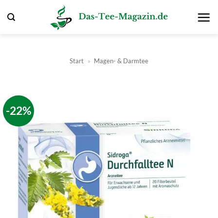
Zum
Inhalt
springen
Start
»
Magen- & Darmtee
-22%