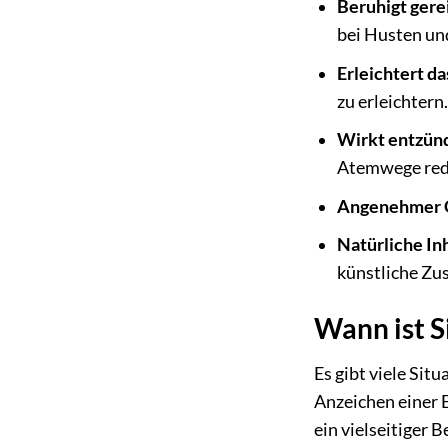
Beruhigt ger
bei Husten un
Erleichtert d
zu erleichtern.
Wirkt entzü
Atemwege red
Angenehmer 
Natürliche Inh
künstliche Zus
Wann ist S
Es gibt viele Sit
Anzeichen einer 
ein vielseitiger B