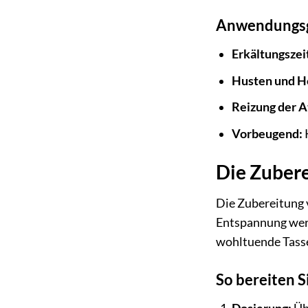
Anwendungsg
Erkältungszei
Husten und He
Reizung der 
Vorbeugend:
K
Die Zubere
Die Zubereitung 
Entspannung werd
wohltuende Tasse
So bereiten Si