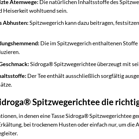
eizte Atemwege:
Die natürlichen Inhaltsstoffe des Spitzw
d Heiserkeit wohltuend sein.
as Abhusten:
Spitzwegerich kann dazu beitragen, festsitze
ndungshemmend:
Die im Spitzwegerich enthaltenen Stoffe
uzieren.
Geschmack:
Sidroga® Spitzwegerichtee überzeugt mit sei
altsstoffe:
Der Tee enthält ausschließlich sorgfältig aus
ätze.
idroga® Spitzwegerichtee die richti
uationen, in denen eine Tasse Sidroga® Spitzwegerichtee gen
Erkältung, bei trockenem Husten oder einfach nur, um die 
egleiter.