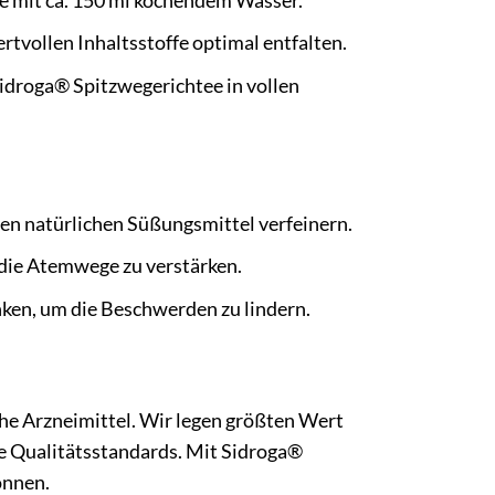
e mit ca. 150 ml kochendem Wasser.
rtvollen Inhaltsstoffe optimal entfalten.
idroga® Spitzwegerichtee in vollen
en natürlichen Süßungsmittel verfeinern.
die Atemwege zu verstärken.
ken, um die Beschwerden zu lindern.
che Arzneimittel. Wir legen größten Wert
e Qualitätsstandards. Mit Sidroga®
önnen.