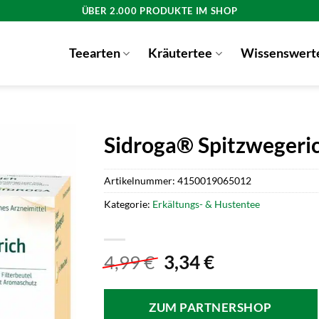
ÜBER 2.000 PRODUKTE IM SHOP
Teearten
Kräutertee
Wissenswert
Sidroga® Spitzwegeric
Artikelnummer:
4150019065012
Kategorie:
Erkältungs- & Hustentee
Ursprünglicher
Aktueller
4,99
€
3,34
€
Preis
Preis
war:
ist:
ZUM PARTNERSHOP
4,99 €
3,34 €.