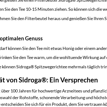
rgießen Sie einen Filterbeutel Sidroga® Spitzwegerichte
n Sie den Tee 10-15 Minuten ziehen. So können sich die we
men Sie den Filterbeutel heraus und genießen Sie Ihren S
n optimalen Genuss
darf können Sie den Tee mit etwas Honig oder einem ander
rinken Sie den Tee warm, um die wohltuende Wirkung auf 
e können Sidroga® Spitzwegerichtee mehrmals täglich trin
ät von Sidroga®: Ein Versprechen
t über 100 Jahren für hochwertige Arzneitees und pflanzli
Auswahl der Rohstoffe, schonende Verarbeitung und höchst
entscheiden Sie sich für ein Produkt, dem Sie vertrauen k