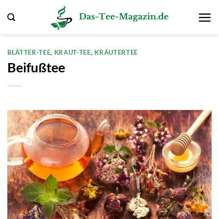
Zum
Inhalt
springen
BLÄTTER-TEE
,
KRAUT-TEE
,
KRÄUTERTEE
Beifußtee