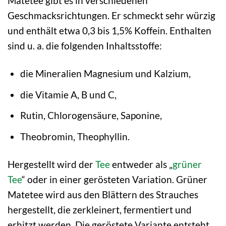
Matetee gibt es in verschiedenen
Geschmacksrichtungen. Er schmeckt sehr würzig
und enthält etwa 0,3 bis 1,5% Koffein. Enthalten
sind u. a. die folgenden Inhaltsstoffe:
die Mineralien Magnesium und Kalzium,
die Vitamie A, B und C,
Rutin, Chlorogensäure, Saponine,
Theobromin, Theophyllin.
Hergestellt wird der
Tee
entweder als „
grüner
Tee
“ oder in einer gerösteten Variation. Grüner
Matetee wird aus den Blättern des Strauches
hergestellt, die zerkleinert, fermentiert und
erhitzt werden. Die geröstete Variante entsteht