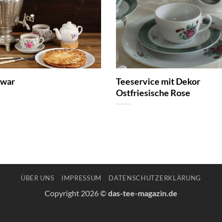
war
Teeservice mit Dekor
Ostfriesische Rose
ÜBER UNS
IMPRESSUM
DATENSCHUTZERKLÄRUNG
Copyright 2026 ©
das-tee-magazin.de