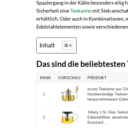
Spaziergang in der Kälte besonders eilig 
Sicherheit eine
Teekanne
mit Sieb anschaf
erhältlich. Oder auch in Kombinationen, 
Edelstahlelementen sowie verschiedenen
Inhalt
Das sind die beliebteste
RANK
VORSCHAU
PRODUKT
ecooe Teekanne aus Gla
hitzebeständige Teekan
1
herausnehmbarem Edelst
Tebery 1.5L Glas Teeka
Edelstahlfilter, abnehmb
2
Kunststof ...