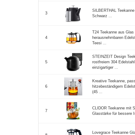
SILBERTHAL Teekanne Ed
3
Schwarz ...
T24 Teekanne aus Glas 
herausnehmbaren Edelsta
4
Teesi ...
STEINZEIT Design Teeka
rostfreiem 304 Edelstah
5
einzigartiger ...
Kreative Teekanne, pass
hitzebeständigem Edelsta
6
(45 ...
CLIDOR Teekanne mit Sie
7
Glasstärke für bessere I
Lovegrace Teekanne Gla