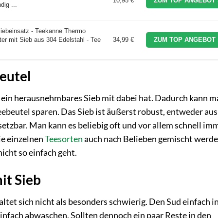
10,95 €
ZUM TOP ANGEBOT 
dig ...
ebeinsatz - Teekanne Thermo
er mit Sieb aus 304 Edelstahl - Tee
34,99 €
ZUM TOP ANGEBOT 
eutel
ne ein herausnehmbares Sieb mit dabei hat. Dadurch kann 
ebeutel sparen. Das Sieb ist äußerst robust, entweder aus
setzbar. Man kann es beliebig oft und vor allem schnell im
ie einzelnen
Teesorten
auch nach Belieben gemischt werde
cht so einfach geht.
it Sieb
ltet sich nicht als besonders schwierig. Den Sud einfach i
infach abwaschen. Sollten dennoch ein paar Reste in den