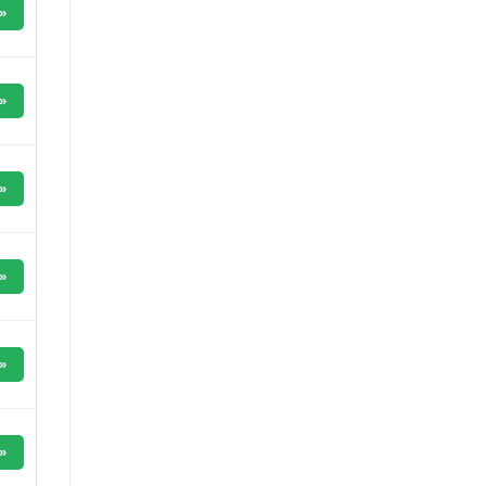
»
»
»
»
»
»