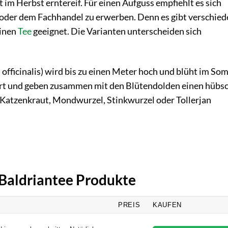
st im Herbst erntereif. Für einen Aufguss empfiehlt es sich
 oder dem Fachhandel zu erwerben. Denn es gibt verschie
einen
Tee
geeignet. Die Varianten unterscheiden sich
 officinalis) wird bis zu einen Meter hoch und blüht im S
dert und geben zusammen mit den Blütendolden einen hübs
s Katzenkraut, Mondwurzel, Stinkwurzel oder Tollerjan
 Baldriantee Produkte
PREIS
KAUFEN