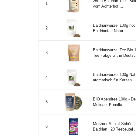
250 g Baldrian Tee - Bal
1
vom Achterhof ...
Baldrianwurzel 100g hoch
2
Baldriantee Natur ...
Baldrianwurzel Tee Bio 1
3
Tee - abgefüllt in Deutsc
Baldrianwurzel 100g Natu
4
aromatisch für Katzen ..
BIO Abendtee 100g - Dei
5
Melisse, Kamille ...
Meßmer Schlaf Schön | K
6
Baldrian | 20 Teebeutel .