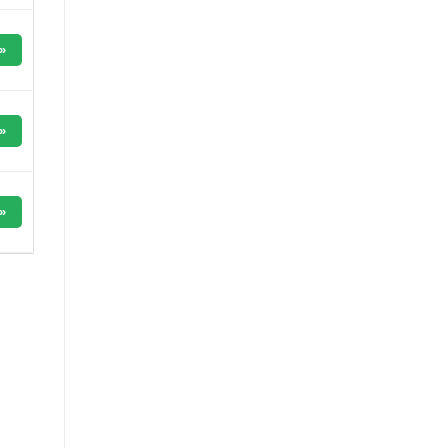
»
»
»