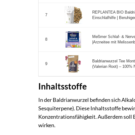
REPLANTEA BIO Baldrian
7
Einschlafhilfe | Beruhige
Meßmer Schlaf‑ & Nerven
8
|Arzneitee mit Melissenbl
Baldrianwurzel Tee Mont
9
(Valerian Root) – 100% 
Inhaltsstoffe
In der Baldrianwurzel befinden sich Alka
Sesquiterpene). Diese Inhaltsstoffe bewir
Konzentrationsfähigkeit. Außerdem soll
wirken.