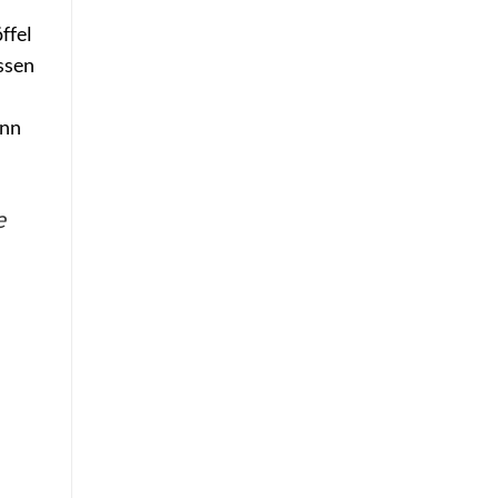
ffel
ssen
ann
e