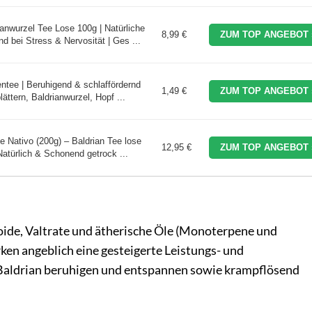
wurzel Tee Lose 100g | Natürliche
8,99 €
ZUM TOP ANGEBOT 
nd bei Stress & Nervosität | Ges ...
tee | Beruhigend & schlaffördernd
1,49 €
ZUM TOP ANGEBOT 
ättern, Baldrianwurzel, Hopf ...
e Nativo (200g) – Baldrian Tee lose
12,95 €
ZUM TOP ANGEBOT 
Natürlich & Schonend getrock ...
loide, Valtrate und ätherische Öle (Monoterpene und
ken angeblich eine gesteigerte Leistungs- und
 Baldrian beruhigen und entspannen sowie krampflösend